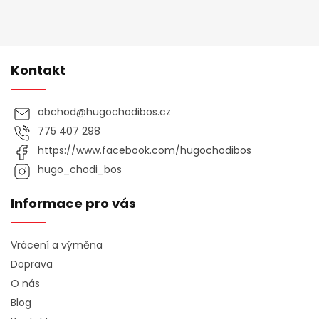
i
s
u
Kontakt
obchod
@
hugochodibos.cz
775 407 298
https://www.facebook.com/hugochodibos
hugo_chodi_bos
Informace pro vás
Vrácení a výměna
Doprava
O nás
Blog