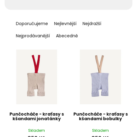
t
ů
Ř
a
Doporučujeme
Nejlevnější
Nejdražší
z
e
Nejprodávanější
Abecedně
n
í
p
r
o
d
u
k
t
ů
Punčocháče - kraťasy s
Punčocháče - kraťasy s
kšandami jonatánky
kšandami bobulky
Skladem
Skladem