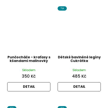
Tip
Punčocháče - kraťasy s
Dětské bavlněné legíny
kšandami malinovky
Cukrátka
Skladem
Skladem
350 Kč
485 Kč
DETAIL
DETAIL