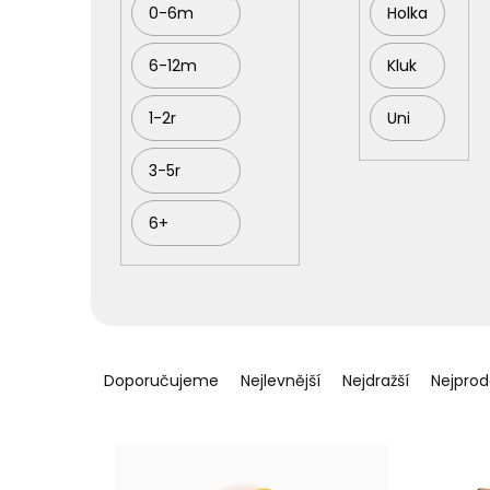
0-6m
Holka
k
t
ů
6-12m
Kluk
1-2r
Uni
3-5r
6+
Ř
a
Doporučujeme
Nejlevnější
Nejdražší
Nejprod
z
e
n
í