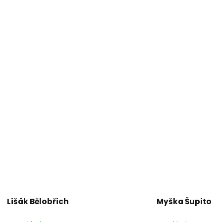
Lišák Bělobřich
Myška Šupito