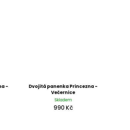
a -
Dvojitá panenka Princezna -
Večernice
Skladem
990 Kč