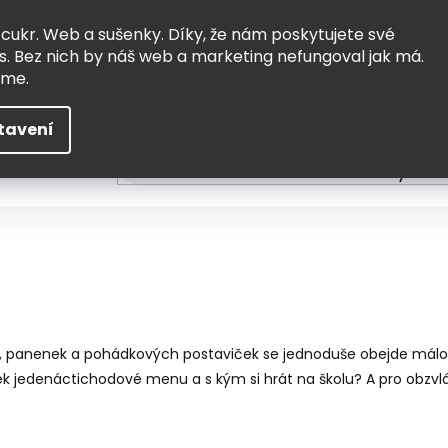
Vrácení a výměna
Doprava
 cukr. Web a sušenky. Díky, že nám poskytujete své
s. Bez nich by náš web a marketing nefungoval jak má.
eme.
tavení
HLEDAT
ní
Čtení
Tvoření a vzdělávání
Zabydlov
, panenek a pohádkových postaviček se jednoduše obejde málokt
k jedenáctichodové menu a s kým si hrát na školu? A pro obzvláš