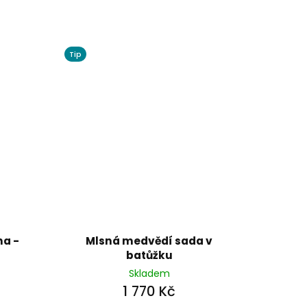
Tip
a -
Mlsná medvědí sada v
batůžku
Skladem
1 770 Kč