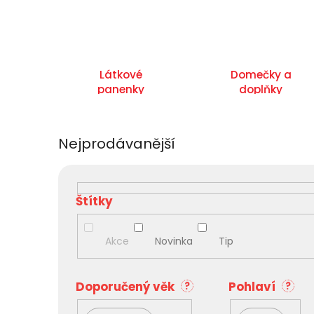
Látkové
Domečky a
panenky
doplňky
Nejprodávanější
V
ý
p
i
s
Akce
Novinka
Tip
p
r
o
Doporučený věk
Pohlaví
?
?
d
u