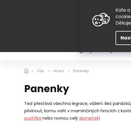
Přejít
775 407 298
na
Kafe a
obsah
cookie
Děkuj
Nas
Léto
Škola
Hugovy kousky
Hra
Vše
Hraní
Panenky
Panenky
Teď přestává všechna legrace, vážení. Bez panáčků
přivinout, komu vařit v maminčiných hrncích z koste
postýlka
nebo rovnou celý
domeček
!