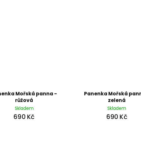
nenka Mořská panna -
Panenka Mořská pann
růžová
zelená
Skladem
Skladem
690 Kč
690 Kč