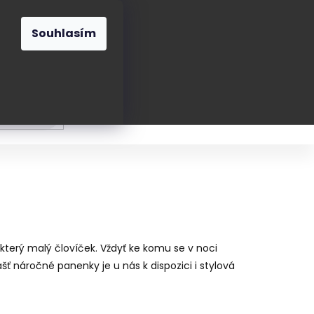
O nás
Blog
Kontakt
CZK
Souhlasím
Prázdný
košík
ání
Oblékání
Obouvání
Poukázky a přán
erý malý človíček. Vždyť ke komu se v noci
ť náročné panenky je u nás k dispozici i stylová