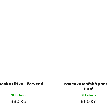
enka Eliška - červená
Panenka Mořská pann
žlutá
Skladem
Skladem
690 Kč
690 Kč