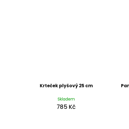
Krteček plyšový 25 cm
Pa
Skladem
785 Kč