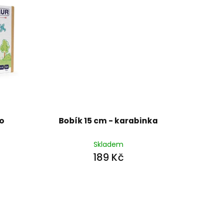
o
Bobík 15 cm - karabinka
Skladem
189 Kč