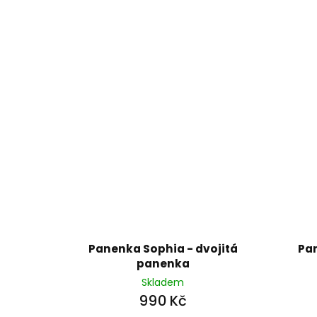
Panenka Sophia - dvojitá
Pan
panenka
Skladem
990 Kč