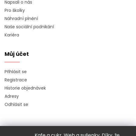
Napsali o nás
Pro školky
Náhradní plnění
Naše sociální podnikání
Kariéra
Můj účet
Přihlásit se
Registrace
Historie objednávek
Adresy
Odhlásit se
Kafe a cukr. Web a sušenky. Díky, že