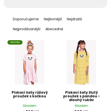
t
ů
Ř
a
Doporučujeme
Nejlevnější
Nejdražší
z
e
Nejprodávanější
Abecedně
n
í
Novinka
p
r
o
d
u
k
t
ů
Pískací šaty růžový
Pískací šaty žlutý
proužek s kočkou
proužek s pandou -
dlouhý rukáv
Skladem
Skladem