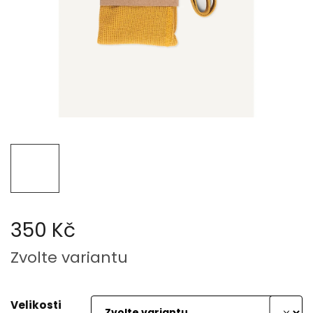
350 Kč
Měrná
Zvolte variantu
cena:
Velikosti