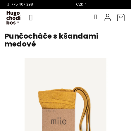
Select Language
▼
775 407 298
CZK
Punčocháče s kšandami
Přejít
na
medové
obsah