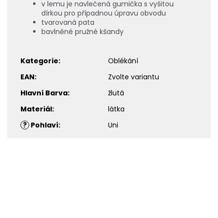
v lemu je navlečená gumička s vyšitou
dírkou pro případnou úpravu obvodu
tvarovaná pata
bavlněné pružné kšandy
Kategorie
:
Oblékání
EAN
:
Zvolte variantu
Hlavní Barva
:
žlutá
Materiál
:
látka
?
Pohlaví
:
Uni