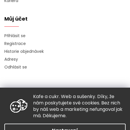
Kariéra
Můj účet
Přihlásit se
Registrace
Historie objednávek
Adresy
Odhlásit se
Kafe a cukr. Web a sušenky. Díky, že
Copyright 2026
Hugo chodí bos
. Všechna práva vyhrazena.
nám poskytujete své cookies. Bez nich
Grafický návrh vytvořil a nakódoval
Shoptak.cz
by náš web a marketing nefungoval jak
má. Děkujeme.
Vytvořil Shoptet