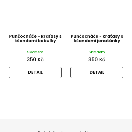
Punčocháče - kraťasy s
Punčocháče - kraťasy s
kšandami bobulky
kšandami jonatánky
Skladem
Skladem
350 Kč
350 Kč
DETAIL
DETAIL
Z
á
p
a
t