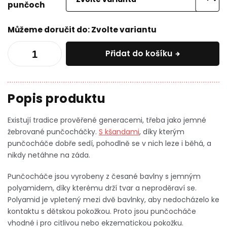
punčoch
Můžeme doručit do:
Zvolte variantu
Přidat do košíku
Existují tradice prověřené generacemi, třeba jako jemné
žebrované punčocháčky.
S kšandami
, díky kterým
punčocháče dobře sedí, pohodlně se v nich leze i běhá, a
nikdy netáhne na záda.
Punčocháče jsou vyrobeny z česané bavlny s jemným
polyamidem, díky kterému drží tvar a neproděraví se.
Polyamid je vpletený mezi dvě bavlnky, aby nedocházelo ke
kontaktu s dětskou pokožkou. Proto jsou punčocháče
vhodné i pro citlivou nebo ekzematickou pokožku.