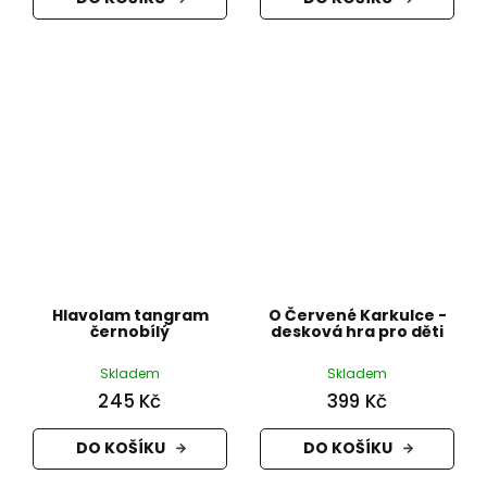
Hlavolam tangram
O Červené Karkulce -
černobílý
desková hra pro děti
Skladem
Skladem
245 Kč
399 Kč
DO KOŠÍKU
DO KOŠÍKU