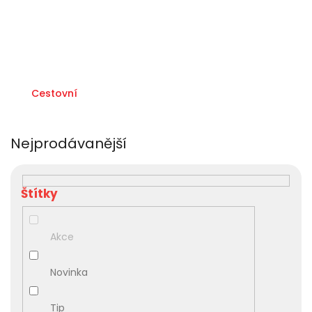
Cestovní
Nejprodávanější
V
ý
p
i
s
Akce
p
r
Novinka
o
d
u
Tip