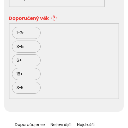
k
t
ů
Doporučený věk
?
1-2r
3-5r
6+
18+
3-5
Ř
a
Doporučujeme
Nejlevnější
Nejdražší