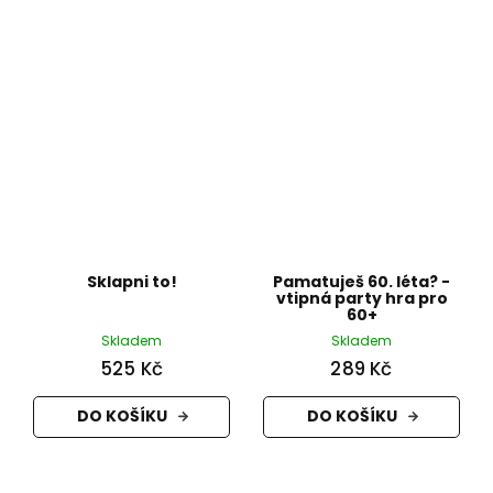
Sklapni to!
Pamatuješ 60. léta? -
vtipná party hra pro
60+
Skladem
Skladem
525 Kč
289 Kč
DO KOŠÍKU
DO KOŠÍKU