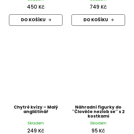
450 Kč
749 Kč
DO KOŠÍKU
DO KOŠÍKU
Chytré kvízy – Malý
Náhradní figurky do
angličtinář
''Člověče nezlob se'' s 2
kostkami
Skladem
Skladem
249 Kč
95 Kč