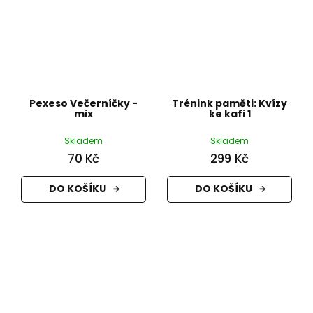
Pexeso Večerníčky -
Trénink paměti: Kvízy
mix
ke kafi 1
Skladem
Skladem
70 Kč
299 Kč
DO KOŠÍKU
DO KOŠÍKU