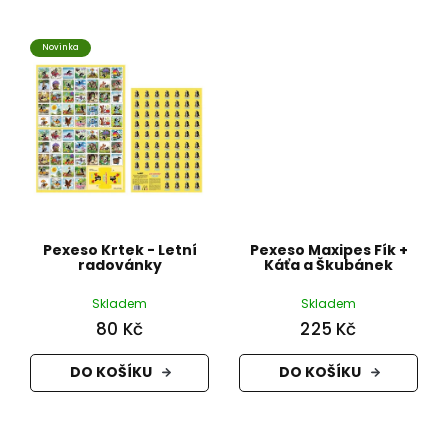
Novinka
Pexeso Krtek - Letní
Pexeso Maxipes Fík +
radovánky
Káťa a Škubánek
Skladem
Skladem
80 Kč
225 Kč
DO KOŠÍKU
DO KOŠÍKU