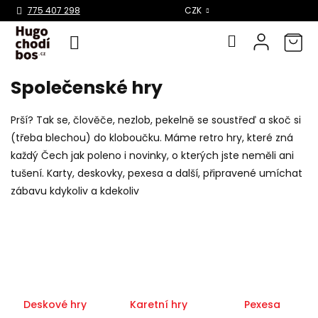
Select Language
▼
775 407 298
CZK
Společenské hry
Přejít
na
obsah
Prší? Tak se, člověče, nezlob, pekelně se soustřeď a skoč si
(třeba blechou) do kloboučku. Máme retro hry, které zná
každý Čech jak poleno i novinky, o kterých jste neměli ani
tušení. Karty, deskovky, pexesa a další, připravené umíchat
zábavu kdykoliv a kdekoliv
Deskové hry
Karetní hry
Pexesa