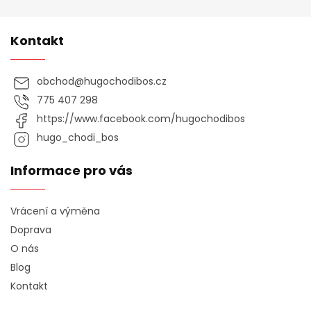
u
Kontakt
obchod
@
hugochodibos.cz
775 407 298
https://www.facebook.com/hugochodibos
hugo_chodi_bos
Informace pro vás
Vrácení a výměna
Doprava
O nás
Blog
Kontakt