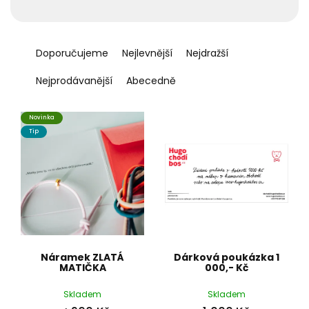
t
ů
Ř
a
Doporučujeme
Nejlevnější
Nejdražší
z
e
Nejprodávanější
Abecedně
n
í
Novinka
p
Tip
r
o
d
u
k
t
ů
Náramek ZLATÁ
Dárková poukázka 1
MATIČKA
000,- Kč
Skladem
Skladem