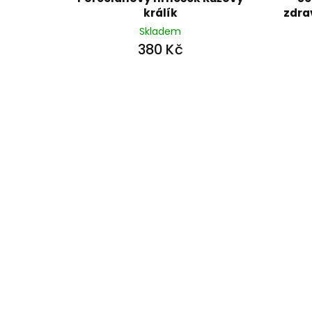
králík
zdra
Skladem
380 Kč