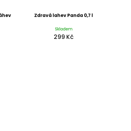
láhev
Zdravá lahev Panda 0,7 l
u
Skladem
299 Kč