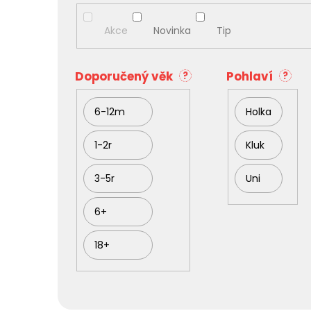
i
s
Akce
Novinka
Tip
p
r
o
Doporučený věk
Pohlaví
?
?
d
u
6-12m
Holka
k
t
ů
1-2r
Kluk
3-5r
Uni
6+
18+