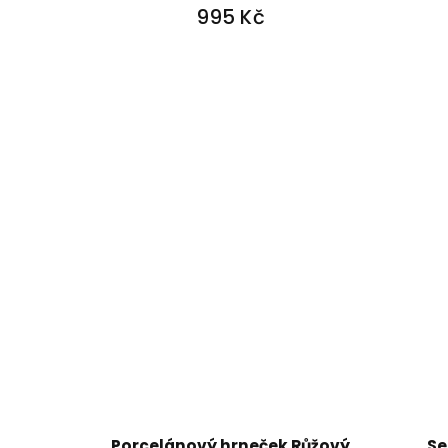
995 Kč
Porcelánový hrneček Růžový
Se