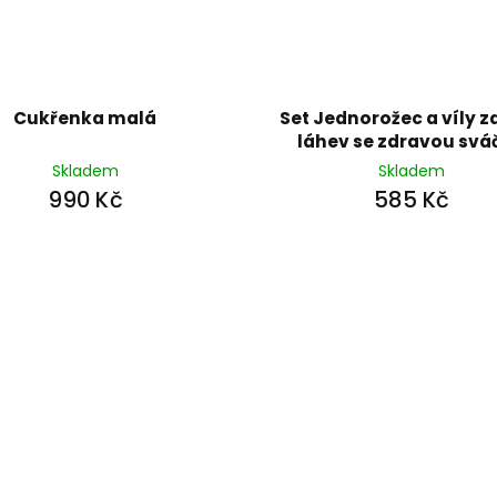
Cukřenka malá
Set Jednorožec a víly 
láhev se zdravou svá
Skladem
Skladem
990 Kč
585 Kč