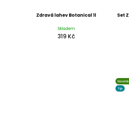
Zdravá lahev Botanical 1l
Set 
Skladem
319 Kč
Novink
Tip