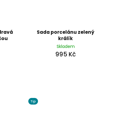
zdravá
Sada porcelánu zelený
čou
králík
Skladem
995 Kč
Tip