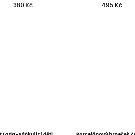
380 Kč
495 Kč
t Lada -sáňkující děti
Porcelánový hrneček Z