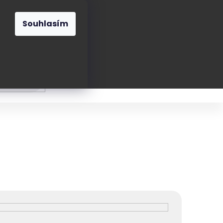
O nás
Blog
Kontakt
CZK
Souhlasím
Prázdný
košík
ání
Oblékání
Obouvání
Poukázky a přán