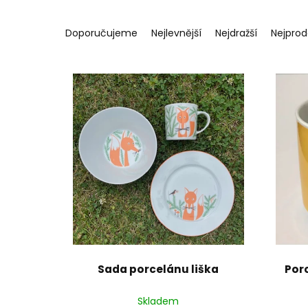
Ř
a
Doporučujeme
Nejlevnější
Nejdražší
Nejprod
z
e
n
í
p
r
o
d
u
k
t
ů
Sada porcelánu liška
Por
Skladem