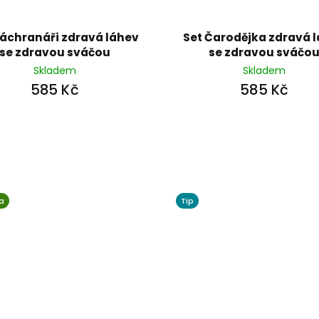
Záchranáři zdravá láhev
Set Čarodějka zdravá 
se zdravou sváčou
se zdravou sváčo
Skladem
Skladem
585 Kč
585 Kč
a
Tip