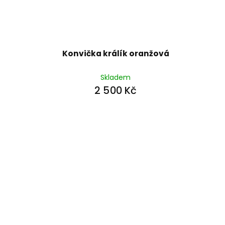
Konvička králík oranžová
Skladem
2 500 Kč