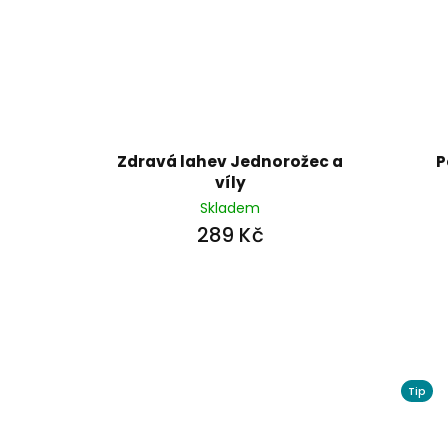
Zdravá lahev Jednorožec a
P
víly
Skladem
289 Kč
Tip