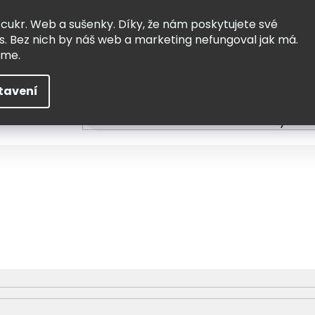
Vrácení a výměna
Doprava
 cukr. Web a sušenky. Díky, že nám poskytujete své
s. Bez nich by náš web a marketing nefungoval jak má.
eme.
tavení
HLEDAT
ní
Čtení
Tvoření a vzdělávání
Zabydlov