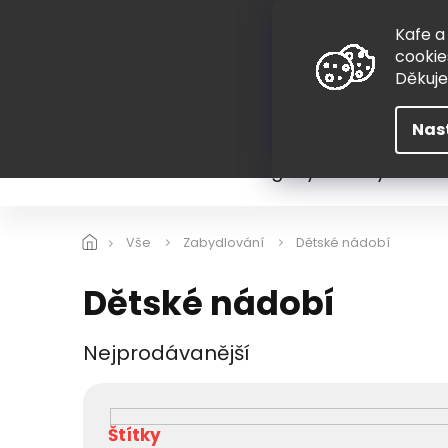
Přejít
775 407 298
na
Kafe a
obsah
cookie
Děkuj
Nas
Léto
Škola
Hugovy kousky
Hra
Vše
Zabydlování
Dětské nádobí
Dětské nádobí
Nejprodávanější
V
ý
p