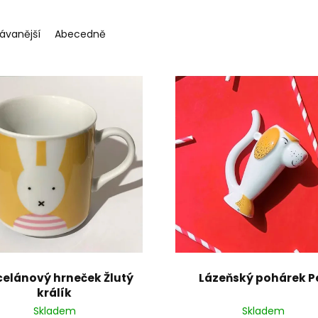
ávanější
Abecedně
celánový hrneček Žlutý
Lázeňský pohárek P
králík
Skladem
Skladem