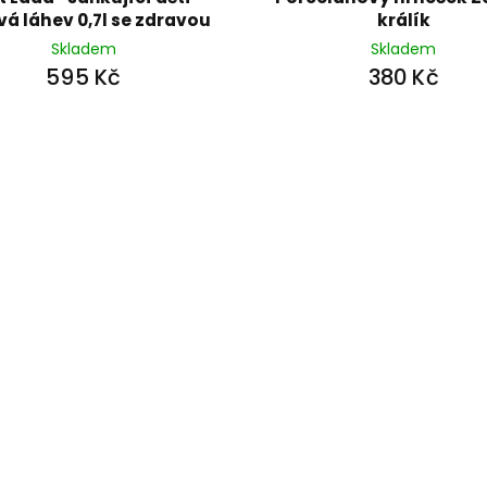
vá láhev 0,7l se zdravou
králík
sváčou
Skladem
Skladem
595 Kč
380 Kč