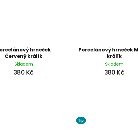
orcelánový hrneček
Porcelánový hrneček 
Červený králík
králík
Skladem
Skladem
380 Kč
380 Kč
Tip