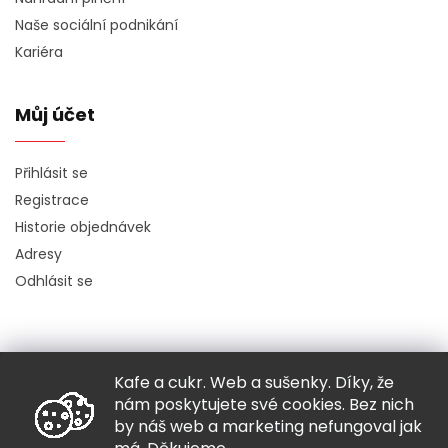
Naše sociální podnikání
Kariéra
Můj účet
Přihlásit se
Registrace
Historie objednávek
Adresy
Odhlásit se
Kafe a cukr. Web a sušenky. Díky, že
Copyright 2026
Hugo chodí bos
. Všechna práva vyhrazena.
nám poskytujete své cookies. Bez nich
Grafický návrh vytvořil a nakódoval
Shoptak.cz
by náš web a marketing nefungoval jak