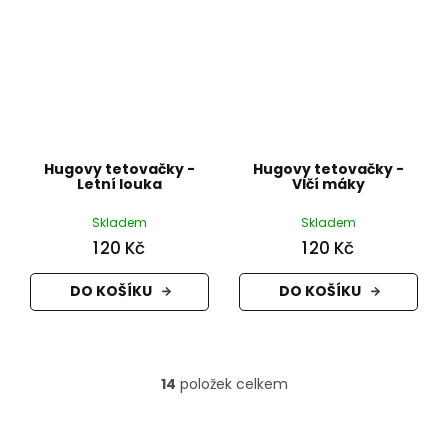
Hugovy tetovačky -
Hugovy tetovačky -
Letní louka
Vlčí máky
Skladem
Skladem
120 Kč
120 Kč
DO KOŠÍKU
DO KOŠÍKU
14
položek celkem
O
v
l
Z