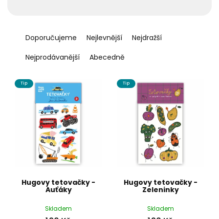
t
ů
Ř
a
Doporučujeme
Nejlevnější
Nejdražší
z
e
Nejprodávanější
Abecedně
n
í
Tip
Tip
p
r
o
d
u
k
t
ů
Hugovy tetovačky -
Hugovy tetovačky -
Auťáky
Zeleninky
Skladem
Skladem