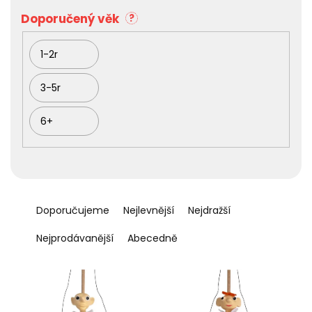
t
ů
Doporučený věk
?
1-2r
3-5r
6+
Ř
a
Doporučujeme
Nejlevnější
Nejdražší
z
e
Nejprodávanější
Abecedně
n
í
p
r