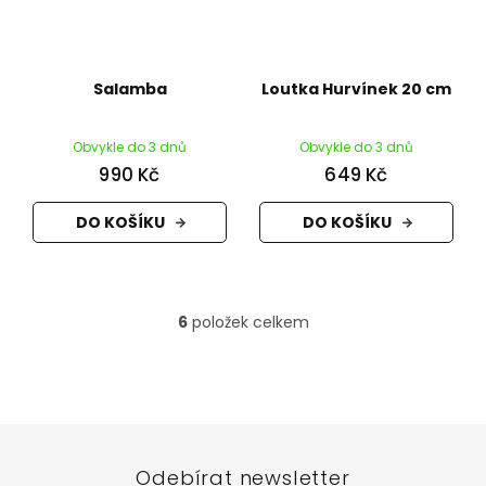
Salamba
Loutka Hurvínek 20 cm
Obvykle do 3 dnů
Obvykle do 3 dnů
990 Kč
649 Kč
DO KOŠÍKU
DO KOŠÍKU
6
položek celkem
O
v
l
Z
á
á
d
p
a
a
c
t
í
Odebírat newsletter