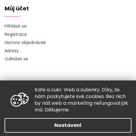
Můj účet
Přihlásit se
Registrace
Historie objednávek
Adresy
Odhlásit se
Kafe a cukr. Web a sušenky. Díky, že
Copyright 2026
Hugo chodí bos
. Všechna práva vyhrazena.
nám poskytujete své cookies. Bez nich
Grafický návrh vytvořil a nakódoval
Shoptak.cz
by náš web a marketing nefungoval jak
má. Děkujeme.
Vytvořil Shoptet
Nastavení