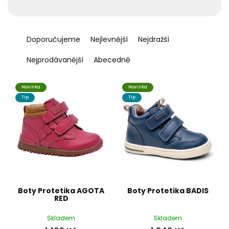
t
ů
Ř
a
Doporučujeme
Nejlevnější
Nejdražší
z
e
Nejprodávanější
Abecedně
n
í
Novinka
Novinka
p
Tip
Tip
r
o
d
u
k
t
ů
Boty Protetika AGOTA
Boty Protetika BADIS
RED
Skladem
Skladem