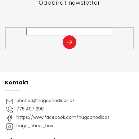
t
Odebírat newsletter
í
Vložte svůj e-mail a my vám budeme zasílat informace o
nových produktech na našem e-shopu.
PŘIHLÁSIT
SE
Kontakt
obchod
@
hugochodibos.cz
775 407 298
https://www.facebook.com/hugochodibos
hugo_chodi_bos