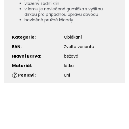
vložený zadní klín
v lemu je navlečená gumička s vyšitou
dírkou pro případnou úpravu obvodu
bavlněné pružné kšandy
Kategorie
:
Oblékání
EAN
:
Zvolte variantu
Hlavní Barva
:
béžová
Materiál
:
látka
?
Pohlaví
:
Uni