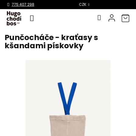
Select Language
▼
775 407 298
CZK
Punčocháče - kraťasy s
Přejít
na
kšandami pískovky
obsah