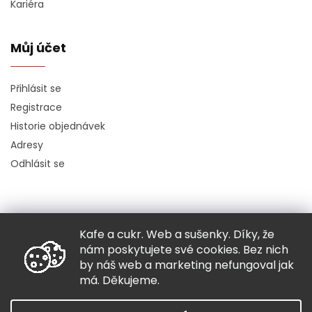
Kariéra
Můj účet
Přihlásit se
Registrace
Historie objednávek
Adresy
Odhlásit se
Kafe a cukr. Web a sušenky. Díky, že
Copyright 2026
Hugo chodí bos
. Všechna práva vyhrazena.
nám poskytujete své cookies. Bez nich
Grafický návrh vytvořil a nakódoval
Shoptak.cz
by náš web a marketing nefungoval jak
má. Děkujeme.
Vytvořil Shoptet