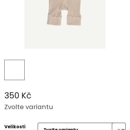
350 Kč
Měrná
Zvolte variantu
cena:
Velikosti