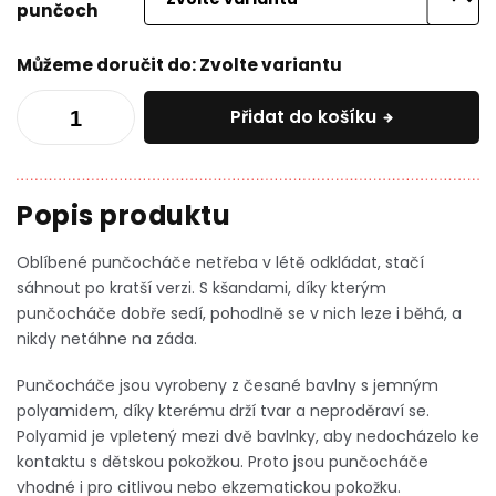
punčoch
Můžeme doručit do:
Zvolte variantu
Přidat do košíku
Oblíbené punčocháče netřeba v létě odkládat, stačí
sáhnout po kratší verzi. S kšandami, díky kterým
punčocháče dobře sedí, pohodlně se v nich leze i běhá, a
nikdy netáhne na záda.
Punčocháče jsou vyrobeny z česané bavlny s jemným
polyamidem, díky kterému drží tvar a neproděraví se.
Polyamid je vpletený mezi dvě bavlnky, aby nedocházelo ke
kontaktu s dětskou pokožkou. Proto jsou punčocháče
vhodné i pro citlivou nebo ekzematickou pokožku.