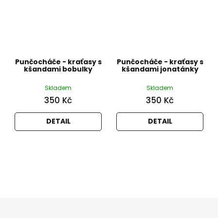
Punčocháče - kraťasy s
Punčocháče - kraťasy s
kšandami bobulky
kšandami jonatánky
Skladem
Skladem
350 Kč
350 Kč
DETAIL
DETAIL
Z
á
p
a