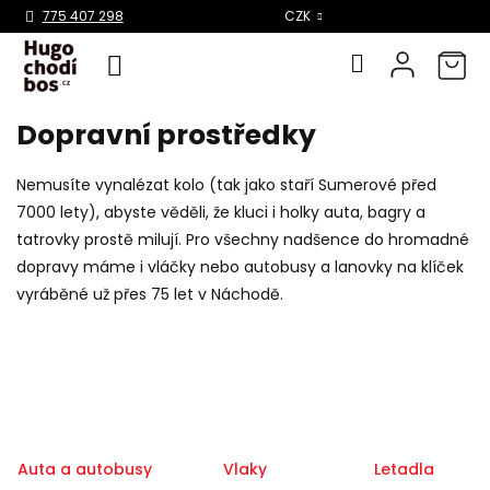
Select Language
▼
775 407 298
CZK
Dopravní prostředky
Přejít
na
obsah
Nemusíte vynalézat kolo (tak jako staří Sumerové před
7000 lety), abyste věděli, že kluci i holky auta, bagry a
tatrovky prostě milují. Pro všechny nadšence do hromadné
dopravy máme i vláčky nebo autobusy a lanovky na klíček
vyráběné už přes 75 let v Náchodě.
Auta a autobusy
Vlaky
Letadla