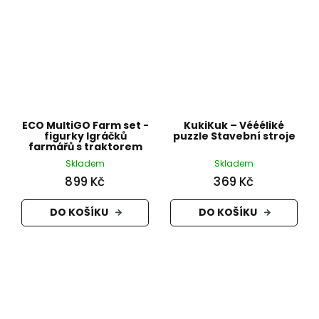
ECO MultiGO Farm set -
KukiKuk – Véééliké
figurky Igráčků
puzzle Stavební stroje
farmářů s traktorem
Skladem
Skladem
899 Kč
369 Kč
DO KOŠÍKU
DO KOŠÍKU