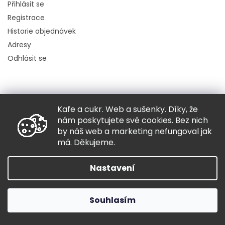
Přihlásit se
Registrace
Historie objednávek
Adresy
Odhlásit se
Kafe a cukr. Web a sušenky. Díky, že
Copyright 2026
Hugo chodí bos
. Všechna práva vyhrazena.
nám poskytujete své cookies. Bez nich
Grafický návrh vytvořil a nakódoval
Shoptak.cz
by náš web a marketing nefungoval jak
má. Děkujeme.
Vytvořil Shoptet
Nastavení
Souhlasím