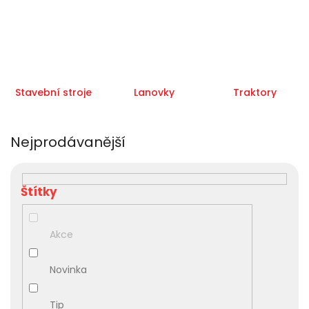
Stavební stroje
Lanovky
Traktory
Nejprodávanější
V
ý
p
i
s
Akce
p
r
Novinka
o
d
u
Tip