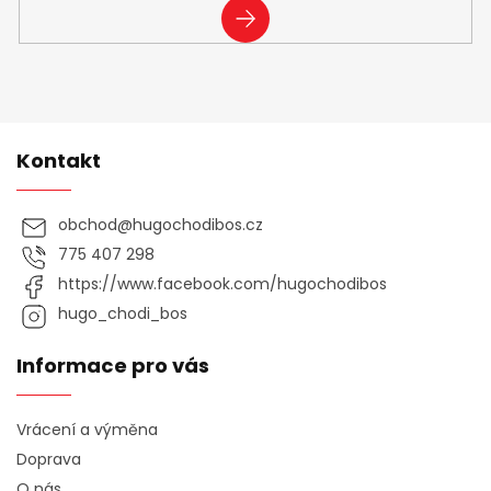
i
PŘIHLÁSIT
s
SE
u
Kontakt
obchod
@
hugochodibos.cz
775 407 298
https://www.facebook.com/hugochodibos
hugo_chodi_bos
Informace pro vás
Vrácení a výměna
Doprava
O nás