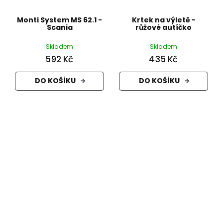
Monti System MS 62.1 -
Krtek na výletě -
Scania
růžové autíčko
Skladem
Skladem
592 Kč
435 Kč
DO KOŠÍKU
DO KOŠÍKU