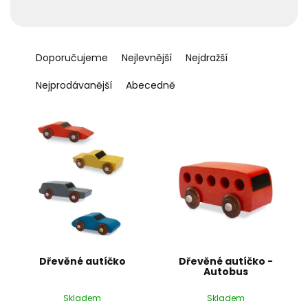
Ř
a
Doporučujeme
Nejlevnější
Nejdražší
z
e
Nejprodávanější
Abecedně
n
í
p
r
o
d
u
k
t
ů
Dřevěné autíčko
Dřevěné autíčko -
Autobus
Skladem
Skladem