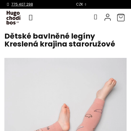
Select Language
▼
775 407 298
CZK
Dětské bavlněné legíny
Přejít
na
Kreslená krajina staroružové
obsah