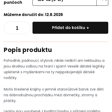
punčoch
Můžeme doručit do:
12.8.2026
Přidat do košíku
Pohodlné, padnoucí, stylové, nikde neškrtí ani nekloužou a
jsou skvělou volbou na hraní i spaní! Veselé dětské legínky
upletené s myšlenkami na ty nejspokojenější dětské
nožičky.
Motiv Kreslené krajiny v jemné starorůžové barvě zve děti
na dobrodružnou procházku mezi domečky, stromy a
ptáčky.
Legíny jsou vyrobené z kvalitní bavlny s příměsí malého