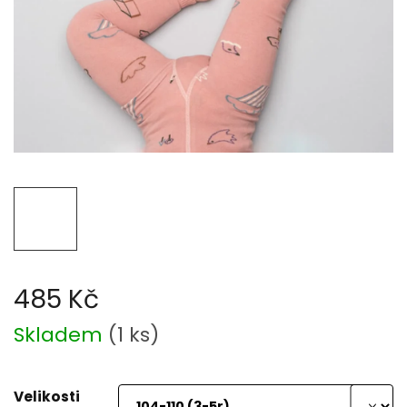
485 Kč
Měrná
Skladem
(
1 ks
)
cena:
Velikosti