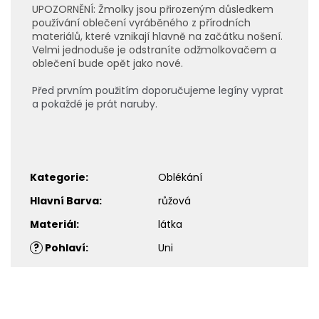
UPOZORNĚNÍ: Žmolky jsou přirozeným důsledkem
používání oblečení vyráběného z přírodních
materiálů, které vznikají hlavně na začátku nošení.
Velmi jednoduše je odstraníte odžmolkovačem a
oblečení bude opět jako nové.
Před prvním použitím doporučujeme legíny vyprat
a pokaždé je prát naruby.
Kategorie
:
Oblékání
Hlavní Barva
:
růžová
Materiál
:
látka
?
Pohlaví
:
Uni