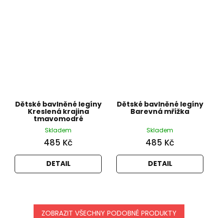
Dětské bavlněné legíny
Dětské bavlněné legíny
Kreslená krajina
Barevná mřížka
tmavomodré
Skladem
Skladem
485 Kč
485 Kč
DETAIL
DETAIL
ZOBRAZIT VŠECHNY PODOBNÉ PRODUKTY