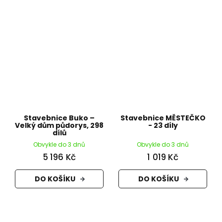
Stavebnice Buko –
Stavebnice MĚSTEČKO
Velký dům půdorys, 298
- 23 díly
dílů
Obvykle do 3 dnů
Obvykle do 3 dnů
5 196 Kč
1 019 Kč
DO KOŠÍKU
DO KOŠÍKU