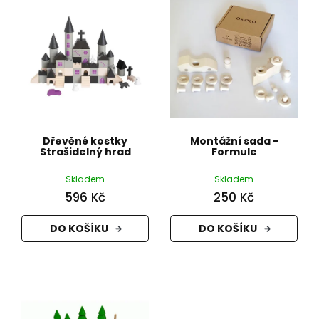
p
r
o
d
u
k
t
ů
Dřevěné kostky
Montážní sada -
Strašidelný hrad
Formule
Skladem
Skladem
596 Kč
250 Kč
DO KOŠÍKU
DO KOŠÍKU