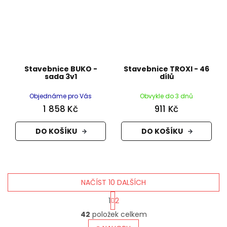
Stavebnice BUKO -
Stavebnice TROXI - 46
sada 3v1
dílů
Objednáme pro Vás
Obvykle do 3 dnů
1 858 Kč
911 Kč
DO KOŠÍKU
DO KOŠÍKU
NAČÍST 10 DALŠÍCH
S
1
2
t
O
r
42
položek celkem
v
á