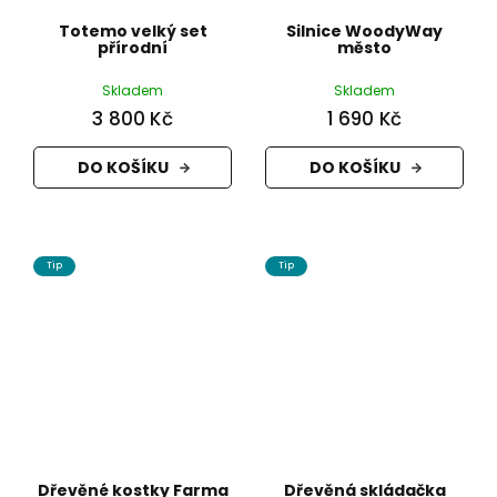
Totemo velký set
Silnice WoodyWay
přírodní
město
Skladem
Skladem
3 800 Kč
1 690 Kč
DO KOŠÍKU
DO KOŠÍKU
Tip
Tip
Dřevěné kostky Farma
Dřevěná skládačka