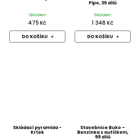
Pipo, 35 dílů
Skladem
Skladem
475 Kč
1 348 Kč
DO KOŠÍKU
DO KOŠÍKU
Skládací pyramida -
Stavebnice Buko –
Krtek
Benzínka s autíčkem,
99 dílů