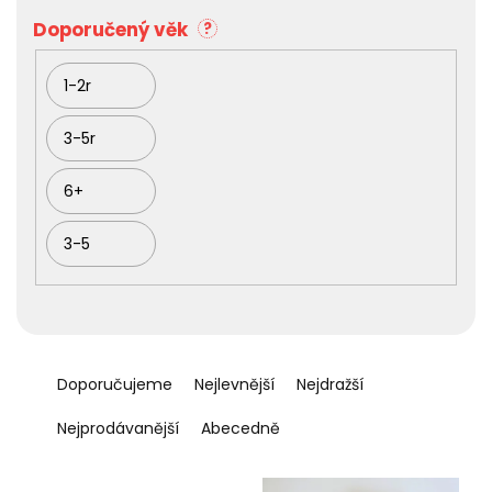
t
ů
Doporučený věk
?
1-2r
3-5r
6+
3-5
Ř
a
Doporučujeme
Nejlevnější
Nejdražší
z
e
Nejprodávanější
Abecedně
n
í