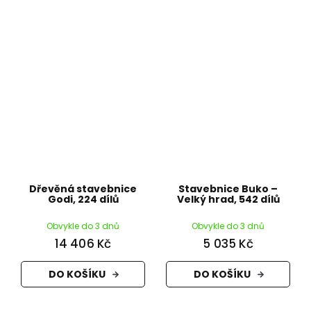
Dřevěná stavebnice
Stavebnice Buko –
Godi, 224 dílů
Velký hrad, 542 dílů
Obvykle do 3 dnů
Obvykle do 3 dnů
14 406 Kč
5 035 Kč
DO KOŠÍKU
DO KOŠÍKU