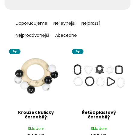
t
ů
Ř
a
Doporučujeme
Nejlevnější
Nejdražší
z
e
Nejprodávanější
Abecedně
n
í
Tip
Tip
p
r
o
d
u
k
t
ů
Kroužek kuličky
Řetěz plastový
černobílý
černobílý
Skladem
Skladem