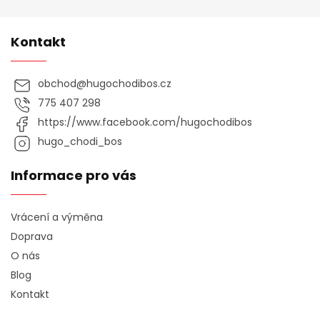
u
Kontakt
obchod
@
hugochodibos.cz
775 407 298
https://www.facebook.com/hugochodibos
hugo_chodi_bos
Informace pro vás
Vrácení a výměna
Doprava
O nás
Blog
Kontakt