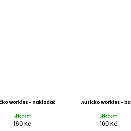
čko workies - nakladač
Autíčko workies - b
Skladem
Skladem
160 Kč
160 Kč