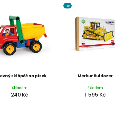
Tip
evný sklápěč na písek
Merkur Buldozer
Skladem
Skladem
240 Kč
1 595 Kč