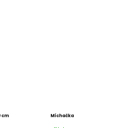
0 cm
Míchačka