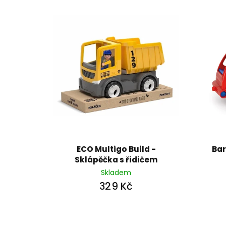
n
í
p
r
o
d
u
k
t
ů
ECO Multigo Build -
Bar
Sklápěčka s řidičem
Skladem
329 Kč