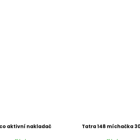
co aktivní nakladač
Tatra 148 míchačka 3