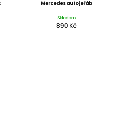
č
Mercedes autojeřáb
Skladem
890 Kč