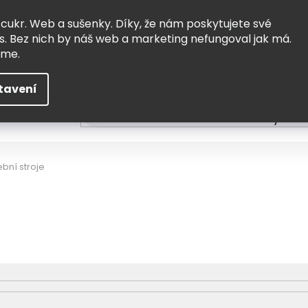
Vrácení a výměna
Doprava
 cukr. Web a sušenky. Díky, že nám poskytujete své
s. Bez nich by náš web a marketing nefungoval jak má.
eme.
tavení
HLEDAT
ní
Čtení
Tvoření a vzdělávání
Zabydlov
bní stroje