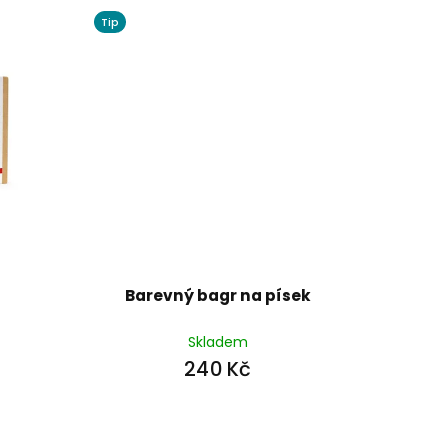
Tip
Barevný bagr na písek
Skladem
240 Kč