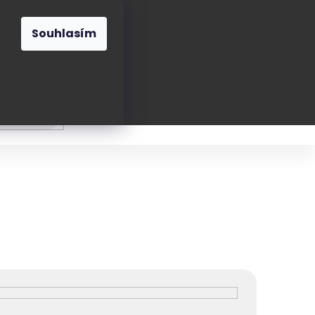
O nás
Blog
Kontakt
CZK
Souhlasím
Prázdný
košík
ání
Oblékání
Obouvání
Poukázky a přán