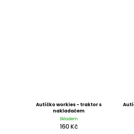
Autíčko workies - traktor s
Autí
nakladačem
Skladem
160 Kč