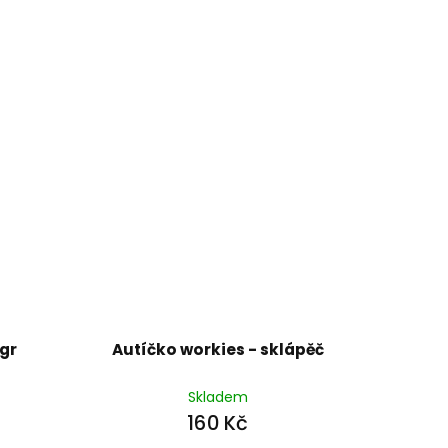
agr
Autíčko workies - sklápěč
Skladem
160 Kč