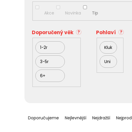
i
s
Akce
Novinka
Tip
p
r
o
Doporučený věk
Pohlaví
?
?
d
u
1-2r
Kluk
k
t
ů
3-5r
Uni
6+
Ř
a
Doporučujeme
Nejlevnější
Nejdražší
Nejprod
z
e