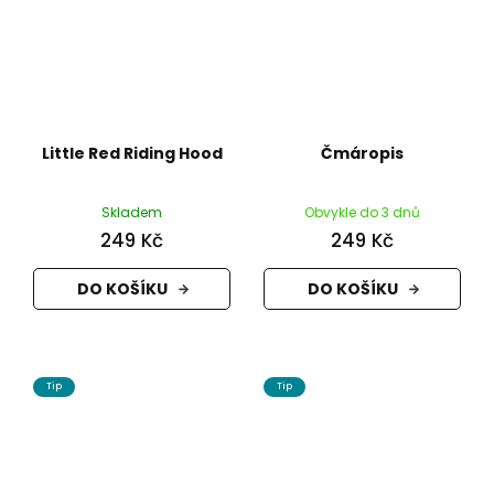
Little Red Riding Hood
Čmáropis
Skladem
Obvykle do 3 dnů
249 Kč
249 Kč
DO KOŠÍKU
DO KOŠÍKU
Tip
Tip