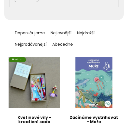
Ř
a
Doporučujeme
Nejlevnější
Nejdražší
z
e
Nejprodávanější
Abecedně
n
í
Novinka
p
r
o
d
u
k
t
ů
Květinové víly -
Začínáme vystřihovat
kreativní sada
- Moře