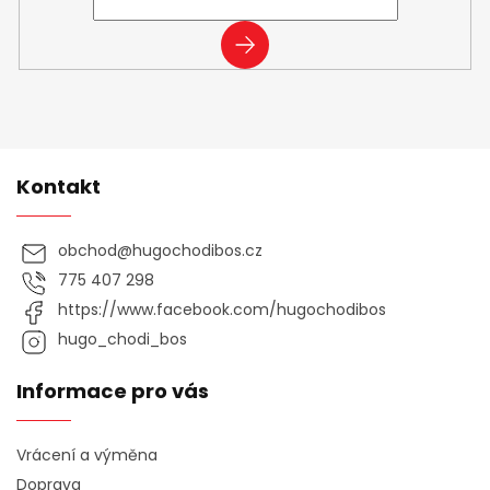
y
v
PŘIHLÁSIT
ý
SE
p
i
s
u
Kontakt
obchod
@
hugochodibos.cz
775 407 298
https://www.facebook.com/hugochodibos
hugo_chodi_bos
Informace pro vás
Vrácení a výměna
Doprava