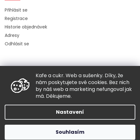
Přihlásit se
Registrace
Historie objednávek
Adresy
Odhlásit se
Kafe a cukr. Web a sušenky. Díky, že
Copyright 2026
Hugo chodí bos
. Všechna práva vyhrazena.
nám poskytujete své cookies. Bez nich
Grafický návrh vytvořil a nakódoval
Shoptak.cz
by náš web a marketing nefungoval jak
má. Děkujeme.
Vytvořil Shoptet
Nastavení
Souhlasím