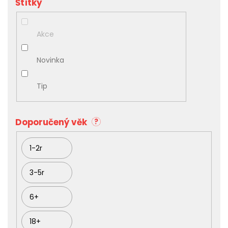
p
i
s
Akce
p
r
Novinka
o
d
u
Tip
k
t
ů
Doporučený věk
?
1-2r
3-5r
6+
18+