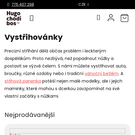
Select Language
▼
775 407 298
CZK
Vystřihovánky
Přejít
na
obsah
Precizní stříhání dělá občas problém i leckterým
dospělákům. Proto nezbývá, než popadnout nůžky a
postavit se výzvě čelem. S námi můžete vystřihovat auta,
broučky, různé ozdoby nebo i tradiční
vánoční betlém
. A
střihová panenka
potěší nejen malé modelky, ale i jejich
maminky, které mohou s dcerkou zavzpomínat na své
vlastní začátky s nůžkami.
Nejprodávanější
V
ý