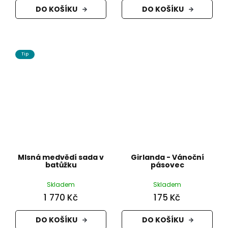
DO KOŠÍKU
DO KOŠÍKU
Tip
Mlsná medvědí sada v
Girlanda - Vánoční
batůžku
pásovec
Skladem
Skladem
1 770 Kč
175 Kč
DO KOŠÍKU
DO KOŠÍKU