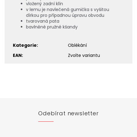
vložený zadní klín
v lemu je navlečená gumička s vyšitou
dírkou pro případnou úpravu obvodu
tvarovaná pata
bavlněné pružné kšandy
Kategorie
:
Oblékání
EAN
:
Zvolte variantu
Z
á
p
a
t
Odebírat newsletter
í
Vložte svůj e-mail a my vám budeme zasílat informace o
nových produktech na našem e-shopu.