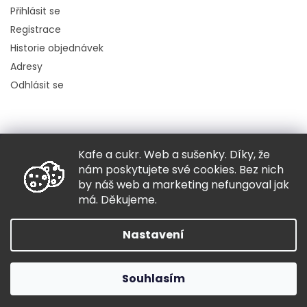
Přihlásit se
Registrace
Historie objednávek
Adresy
Odhlásit se
Kafe a cukr. Web a sušenky. Díky, že
Copyright 2026
Hugo chodí bos
. Všechna práva vyhrazena.
nám poskytujete své cookies. Bez nich
Grafický návrh vytvořil a nakódoval
Shoptak.cz
by náš web a marketing nefungoval jak
má. Děkujeme.
Vytvořil Shoptet
Nastavení
Souhlasím