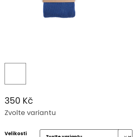
350 Kč
Měrná
Zvolte variantu
cena:
Velikosti