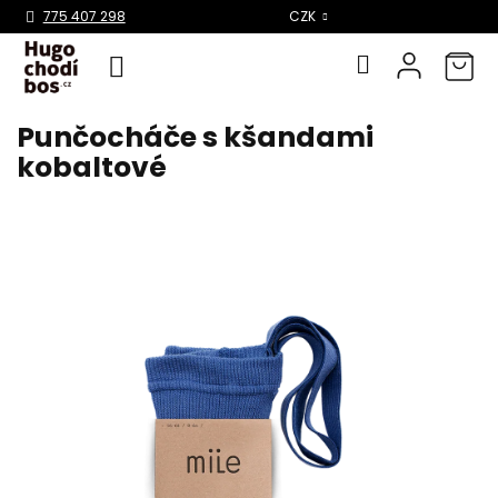
Select Language
▼
775 407 298
CZK
Punčocháče s kšandami
Přejít
na
kobaltové
obsah