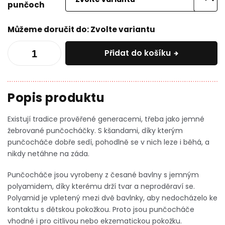
punčoch
Můžeme doručit do:
Zvolte variantu
Přidat do košíku
Existují tradice prověřené generacemi, třeba jako jemné
žebrované punčocháčky. S kšandami, díky kterým
punčocháče dobře sedí, pohodlně se v nich leze i běhá, a
nikdy netáhne na záda.
Punčocháče jsou vyrobeny z česané bavlny s jemným
polyamidem, díky kterému drží tvar a neproděraví se.
Polyamid je vpletený mezi dvě bavlnky, aby nedocházelo ke
kontaktu s dětskou pokožkou. Proto jsou punčocháče
vhodné i pro citlivou nebo ekzematickou pokožku.