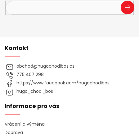
PŘIHL
SE
Kontakt
obchod
@
hugochodibos.cz
775 407 298
https://www.facebook.com/hugochodibos
hugo_chodi_bos
Informace pro vás
Vrácení a výměna
Doprava