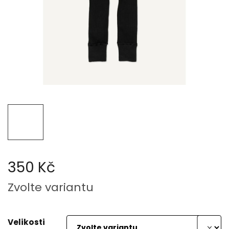
350 Kč
Měrná
Zvolte variantu
cena:
Velikosti