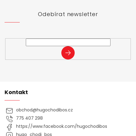
a
t
Odebírat newsletter
í
Vložte svůj e-mail a my vám budeme zasílat informace o
nových produktech na našem e-shopu.
PŘIHLÁSIT
SE
Kontakt
obchod
@
hugochodibos.cz
775 407 298
https://www.facebook.com/hugochodibos
hugo_chodi_bos