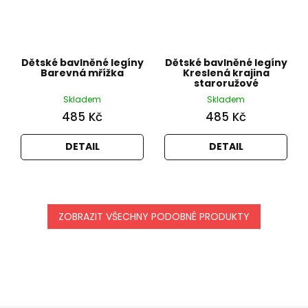
Dětské bavlněné legíny
Dětské bavlněné legíny
Barevná mřížka
Kreslená krajina
staroružové
Skladem
Skladem
485 Kč
485 Kč
DETAIL
DETAIL
ZOBRAZIT VŠECHNY PODOBNÉ PRODUKTY
Z
á
p