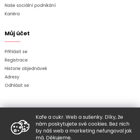
Naše sociální podnikání
Kariéra
Můj účet
Přihlásit se
Registrace
Historie objednávek
Adresy
Odhlásit se
Kafe a cukr. Web a sušenky. Díky, že
Copyright 2026
Hugo chodí bos
. Všechna práva vyhrazena.
nám poskytujete své cookies. Bez nich
Grafický návrh vytvořil a nakódoval
Shoptak.cz
by náš web a marketing nefungoval jak
má. Děkujeme.