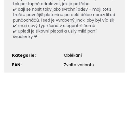
tak postupně odrolovat, jak je potřeba
✔️ dají se nosit taky jako svrchní oděv - mají totiž
trošku pevnější pleteninu po celé délce narozdíl od
punčocháčů, i sed je vyrobený jinak, aby byl víc šik
✔️ mají nový typ kšand v elegantní černé
✔️ upletli je šikovní pletaři a ušily milé paní
švadlenky ❤
Kategorie
:
Oblékání
EAN
:
Zvolte variantu