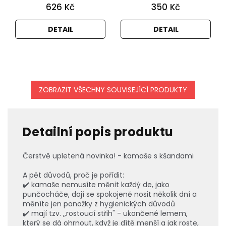
626 Kč
350 Kč
DETAIL
DETAIL
ZOBRAZIT VŠECHNY SOUVISEJÍCÍ PRODUKTY
Detailní popis produktu
Čerstvě upletená novinka! - kamaše s kšandami
A pět důvodů, proč je pořídit:
✔️ kamaše nemusíte měnit každý de, jako
punčocháče, dají se spokojeně nosit několik dní a
měníte jen ponožky z hygienických důvodů
✔️ mají tzv. ,,rostoucí střih" - ukončené lemem,
který se dá ohrnout, když je dítě menší a jak roste,