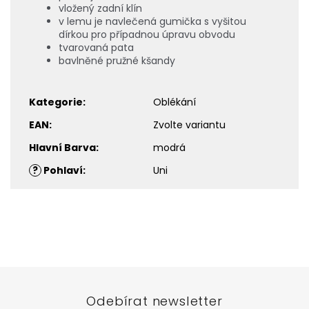
vložený zadní klín
v lemu je navlečená gumička s vyšitou
dírkou pro případnou úpravu obvodu
tvarovaná pata
bavlněné pružné kšandy
Kategorie
:
Oblékání
EAN
:
Zvolte variantu
Hlavní Barva
:
modrá
?
Pohlaví
:
Uni
Z
á
p
a
t
Odebírat newsletter