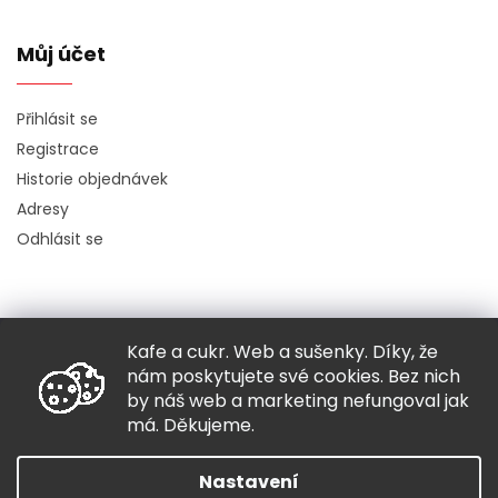
Můj účet
Přihlásit se
Registrace
Historie objednávek
Adresy
Odhlásit se
Kafe a cukr. Web a sušenky. Díky, že
Copyright 2026
Hugo chodí bos
. Všechna práva vyhrazena.
nám poskytujete své cookies. Bez nich
Grafický návrh vytvořil a nakódoval
Shoptak.cz
by náš web a marketing nefungoval jak
má. Děkujeme.
Vytvořil Shoptet
Nastavení