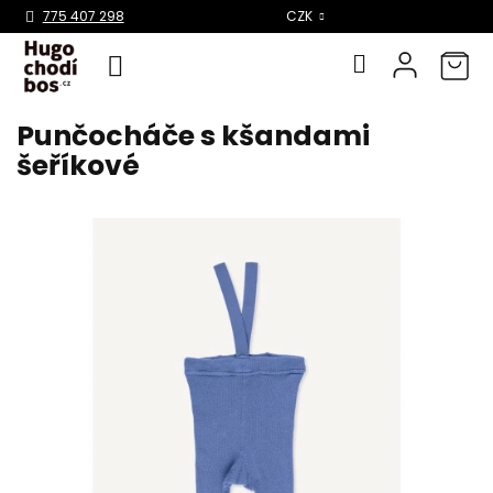
Select Language
▼
775 407 298
CZK
Punčocháče s kšandami
Přejít
na
šeříkové
obsah