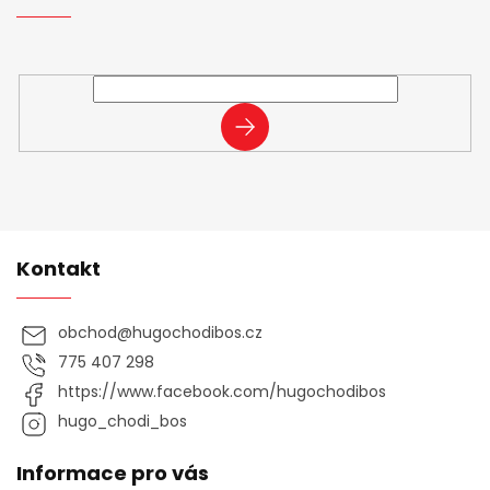
í
Vložte svůj e-mail a my vám budeme zasílat informace o
nových produktech na našem e-shopu.
PŘIHLÁSIT
SE
Kontakt
obchod
@
hugochodibos.cz
775 407 298
https://www.facebook.com/hugochodibos
hugo_chodi_bos
Informace pro vás