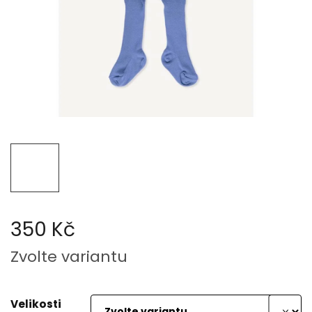
350 Kč
Měrná
Zvolte variantu
cena:
Velikosti