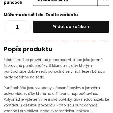
punčoch
Můžeme doručit do:
Zvolte variantu
Přidat do košíku
Existují tradice prověřené generacemi, třeba jako jemné
žebrované punčocháčky. S kšandami, díky kterým
punčocháče dobře sedí, pohodlně se v nich leze i běhá, a
nikdy netáhne na záda.
Punčocháče jsou vyrobeny z česané bavlny s jemným
polyamidem, díky kterému drží tvar a neproděraví se.
Polyamid je vpletený mezi dvě bavlnky, aby nedocházelo ke
kontaktu s dětskou pokožkou. Proto jsou punčocháče
vhodné i pro citlivou nebo ekzematickou pokožku.