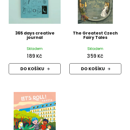
u
k
t
ů
365 days creative
The Greatest Czech
journal
Fairy Tales
Skladem
Skladem
189 Kč
359 Kč
DO KOŠÍKU
DO KOŠÍKU