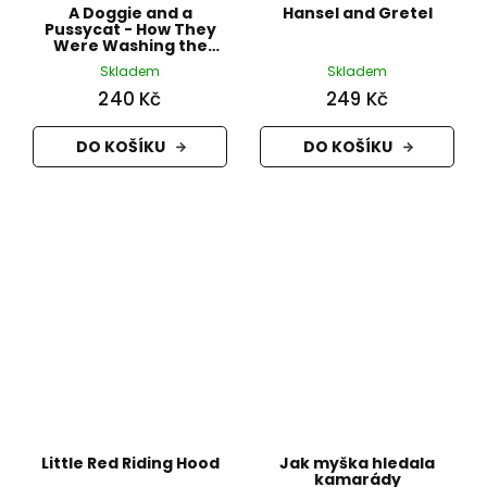
A Doggie and a
Hansel and Gretel
Pussycat - How They
Were Washing the
Floor
Skladem
Skladem
240 Kč
249 Kč
DO KOŠÍKU
DO KOŠÍKU
Little Red Riding Hood
Jak myška hledala
kamarády