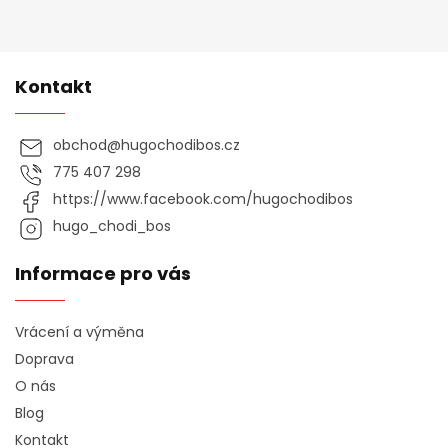
p
i
s
u
Kontakt
obchod
@
hugochodibos.cz
775 407 298
https://www.facebook.com/hugochodibos
hugo_chodi_bos
Informace pro vás
Vrácení a výměna
Doprava
O nás
Blog
Kontakt