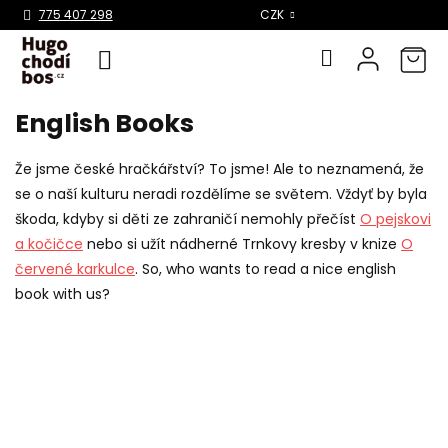
Select Language
▼
775 407 298
CZK
English Books
Přejít
na
obsah
Že jsme české hračkářství? To jsme! Ale to neznamená, že
se o naší kulturu neradi rozdělíme se světem. Vždyť by byla
škoda, kdyby si děti ze zahraničí nemohly přečíst
O pejskovi
a kočičce
nebo si užít nádherné Trnkovy kresby v knize
O
červené karkulce
. So, who wants to read a nice english
book with us?