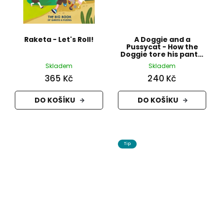
Raketa - Let's Roll!
A Doggie and a
Pussycat - How the
Doggie tore his pants,
about a doll that
Skladem
Skladem
crieed faintly
365 Kč
240 Kč
DO KOŠÍKU
DO KOŠÍKU
Tip