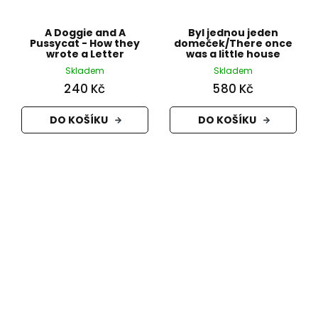
A Doggie and A
Byl jednou jeden
Pussycat - How they
domeček/There once
wrote a Letter
was a little house
Skladem
Skladem
240 Kč
580 Kč
DO KOŠÍKU
DO KOŠÍKU