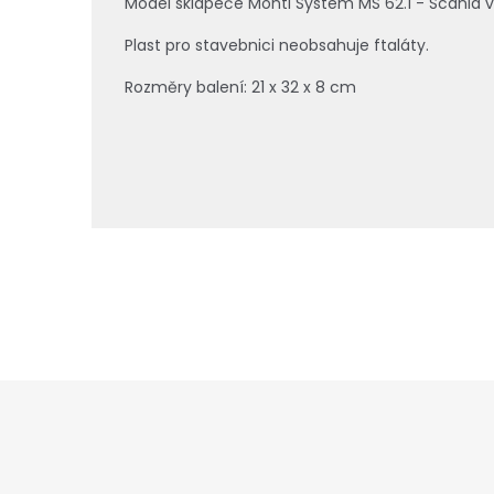
Model sklápeče Monti System MS 62.1 - Scania v
Plast pro stavebnici neobsahuje ftaláty.
Rozměry balení:
21 x 32 x 8 cm
Z
á
p
a
t
í