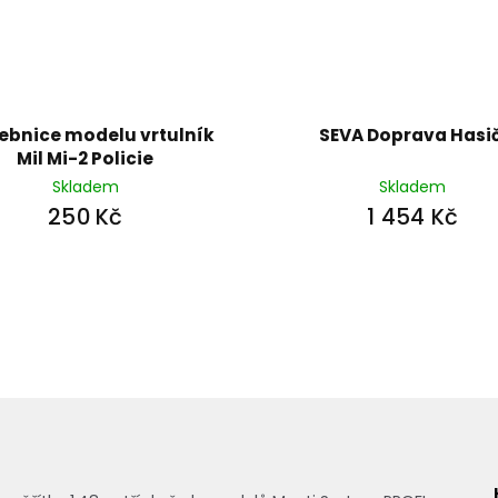
ebnice modelu vrtulník
SEVA Doprava Hasič
Mil Mi-2 Policie
Skladem
Skladem
250 Kč
1 454 Kč