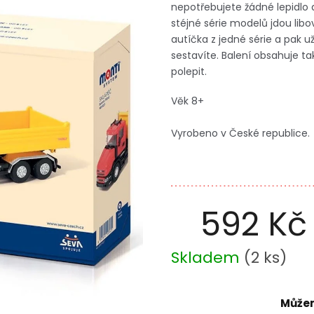
nepotřebujete
žádné lepidlo 
stéjné série modelů jdou libo
autíčka z jedné série a pak už 
sestavíte. Balení obsahuje t
polepit.
Věk 8+
Vyrobeno v České republice.
592 Kč
Měrná
Skladem
(
2 ks
)
cena:
Můžem