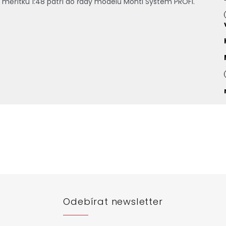
 měřítku 1:48 patří do řady modelů Monti System PROFI.
Odebírat newsletter