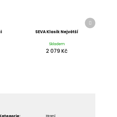
Další
produkt
i
SEVA Klasik Největší
Skladem
2 079 Kč
Kategorie
:
Hraní