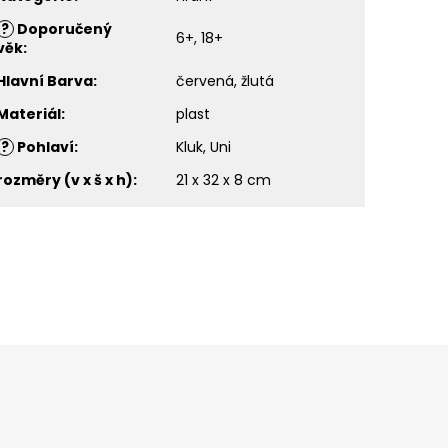
?
Doporučený
6+, 18+
věk
:
Hlavní Barva
:
červená, žlutá
Materiál
:
plast
?
Pohlaví
:
Kluk, Uni
rozměry (v x š x h)
:
21 x 32 x 8 cm