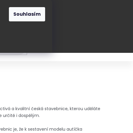
O nás
Blog
Kontakt
CZK
Souhlasím
Prázdný
košík
ání
Oblékání
Obouvání
Poukázky a přán
tivá a kvalitní česká stavebnice, kterou uděláte
 určitě i dospělým.
ebnic je, že k sestavení modelu autíčka