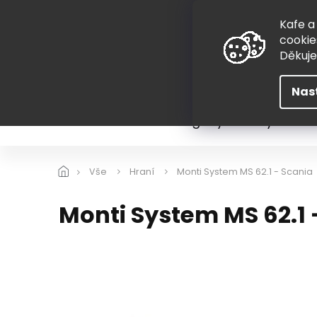
Přejít
775 407 298
na
Kafe a
obsah
cookie
Děkuj
Nas
Léto
Škola
Hugovy kousky
Hra
Vše
Hraní
Monti System MS 62.1 - Scania
Monti System MS 62.1 