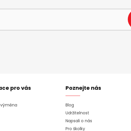
e-mail a my vám budeme zasílat informace o nových produktech na n
ace pro vás
Poznejte nás
a výměna
Blog
Udržitelnost
Napsali o nás
Pro školky