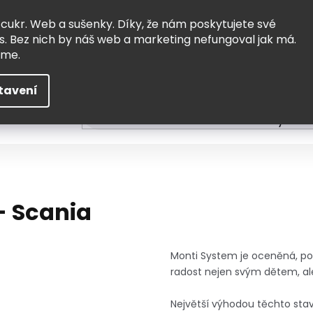
Vrácení a výměna
Doprava
 cukr. Web a sušenky. Díky, že nám poskytujete své
s. Bez nich by náš web a marketing nefungoval jak má.
eme.
tavení
HLEDAT
ní
Čtení
Tvoření a vzdělávání
Zabydlov
- Scania
Monti System je oceněná, poc
radost nejen svým dětem, ale
Největší výhodou těchto stav