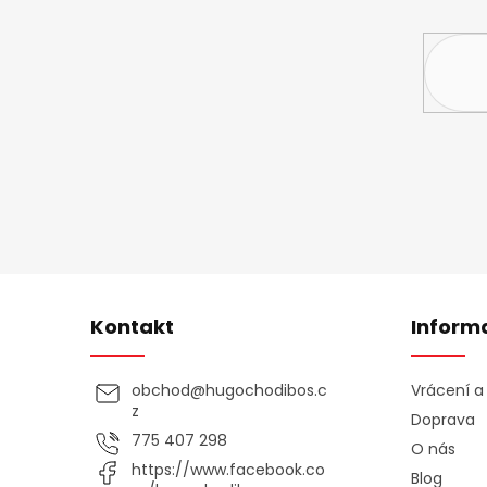
Vložte svůj 
Kontakt
Inform
obchod
@
hugochodibos.c
Vrácení 
z
Doprava
775 407 298
O nás
https://www.facebook.co
Blog