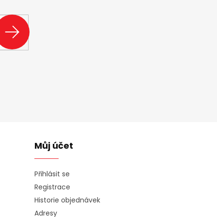
ašem e-shopu.
PŘIHLÁSIT
SE
Můj účet
Přihlásit se
Registrace
Historie objednávek
Adresy