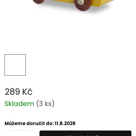
289 Kč
Měrná
Skladem
(
3 ks
)
cena:
Můžeme doručit do:
11.8.2026