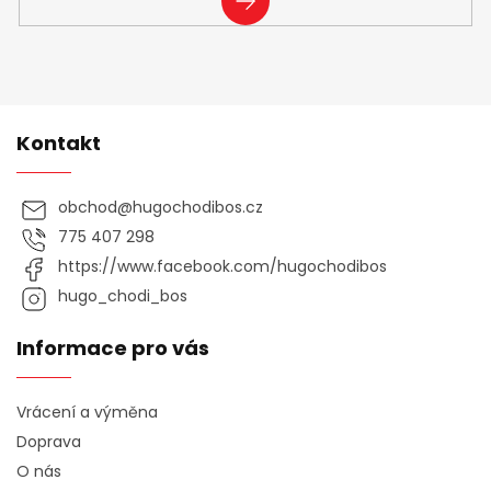
SE
Kontakt
obchod
@
hugochodibos.cz
775 407 298
https://www.facebook.com/hugochodibos
hugo_chodi_bos
Informace pro vás
Vrácení a výměna
Doprava
O nás