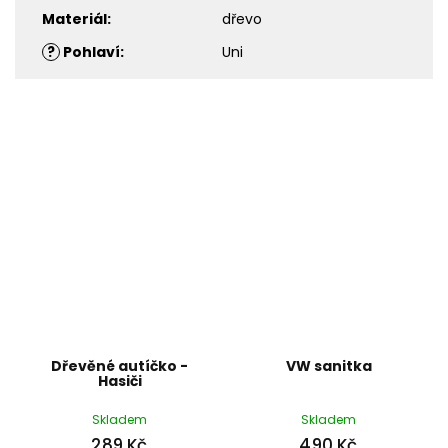
Materiál
:
dřevo
?
Pohlaví
:
Uni
Dřevěné autíčko -
VW sanitka
Hasiči
Skladem
Skladem
289 Kč
490 Kč