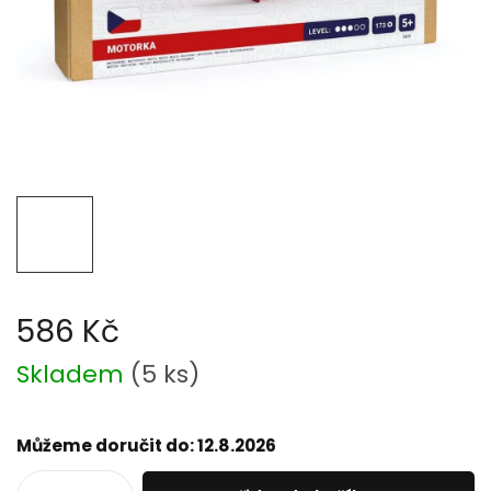
586 Kč
Měrná
Skladem
(
5 ks
)
cena:
Můžeme doručit do:
12.8.2026