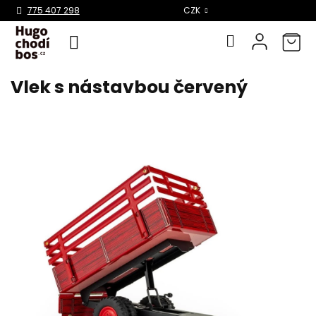
Select Language
▼
775 407 298
CZK
Vlek s nástavbou červený
Přejít
na
obsah