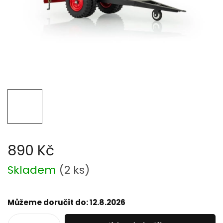
890 Kč
Měrná
Skladem
(
2 ks
)
cena:
Můžeme doručit do:
12.8.2026