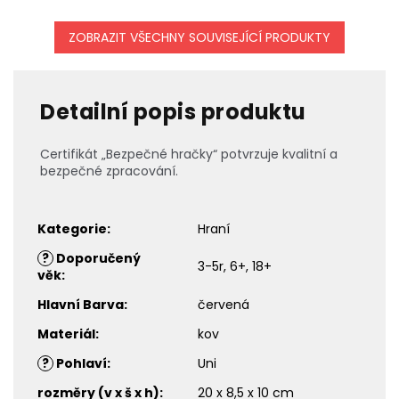
ZOBRAZIT VŠECHNY SOUVISEJÍCÍ PRODUKTY
Detailní popis produktu
Certifikát „Bezpečné hračky“ potvrzuje kvalitní a
bezpečné zpracování.
Kategorie
:
Hraní
?
Doporučený
3-5r, 6+, 18+
věk
:
Hlavní Barva
:
červená
Materiál
:
kov
?
Pohlaví
:
Uni
rozměry (v x š x h)
:
20 x 8,5 x 10 cm