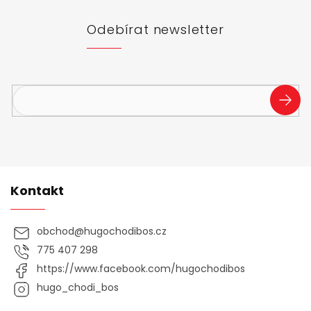
a
t
Odebírat newsletter
í
Vložte svůj e-mail a my vám budeme zasílat informace o
nových produktech na našem e-shopu.
PŘIHL
SE
Kontakt
obchod
@
hugochodibos.cz
775 407 298
https://www.facebook.com/hugochodibos
hugo_chodi_bos