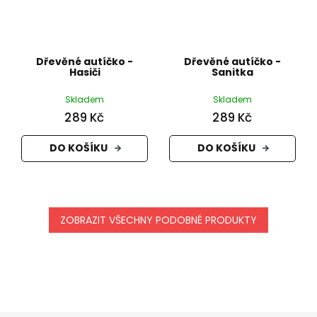
Dřevěné autíčko -
Dřevěné autíčko -
Hasiči
Sanitka
Skladem
Skladem
289 Kč
289 Kč
DO KOŠÍKU
DO KOŠÍKU
ZOBRAZIT VŠECHNY PODOBNÉ PRODUKTY
Z
á
p