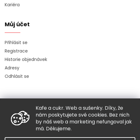
Kariéra
Můj účet
Přihlásit se
Registrace
Historie objednávek
Adresy
Odhlásit se
Kafe a cukr. Web a sušenky. Díky, že
Copyright 2026
Hugo chodí bos
. Všechna práva vyhrazena.
nám poskytujete své cookies. Bez nich
Grafický návrh vytvořil a nakódoval
Shoptak.cz
by náš web a marketing nefungoval jak
má. Děkujeme.
Vytvořil Shoptet