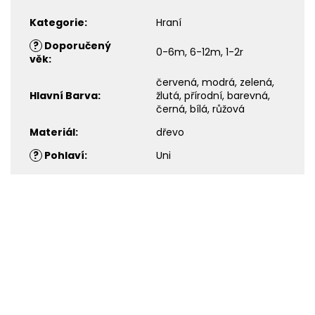
Kategorie
:
Hraní
?
Doporučený
0-6m, 6-12m, 1-2r
věk
:
červená, modrá, zelená,
Hlavní Barva
:
žlutá, přírodní, barevná,
černá, bílá, růžová
Materiál
:
dřevo
?
Pohlaví
:
Uni