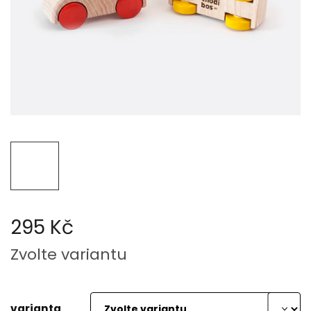
295 Kč
Měrná
Zvolte variantu
cena:
varianta