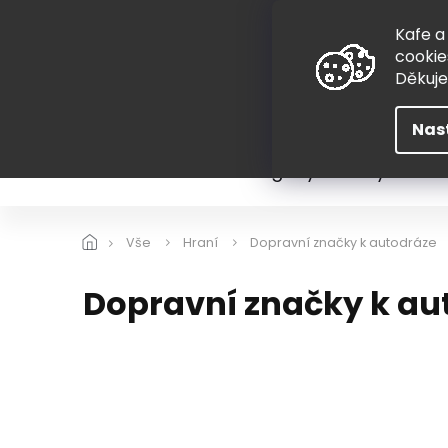
Přejít
775 407 298
na
Kafe a
obsah
cookie
Děkuj
Nas
Léto
Škola
Hugovy kousky
Hra
Vše
Hraní
Dopravní značky k autodráze
Dopravní značky k au