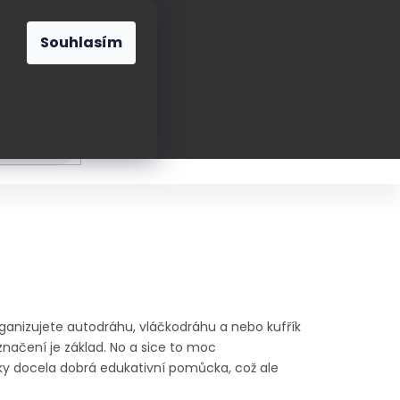
O nás
Blog
Kontakt
CZK
Souhlasím
Prázdný
košík
ání
Oblékání
Obouvání
Poukázky a přán
rganizujete autodráhu, vláčkodráhu a nebo kufřík
značení je základ. No a sice to moc
ky docela dobrá edukativní pomůcka, což ale