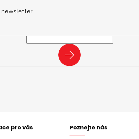
 newsletter
e-mail a my vám budeme zasílat informace o nových produktech na n
PŘIHLÁSIT
SE
ace pro vás
Poznejte nás