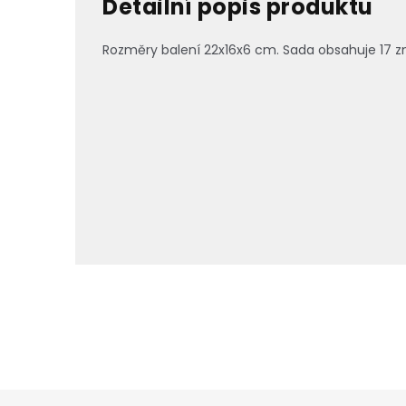
Detailní popis produktu
Rozměry balení
22x16x6 cm. Sada obsahuje 17 z
Z
á
p
a
t