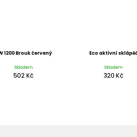
W 1200 Brouk červený
Eco aktivní sklápě
Skladem
Skladem
502 Kč
320 Kč