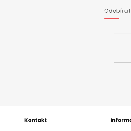
í
Odebírat
Vložte svůj 
Kontakt
Inform