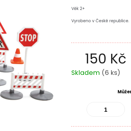
Věk 2+
Vyrobeno v České republice.
150 Kč
Měrná
Skladem
(
6 ks
)
cena:
Můžem