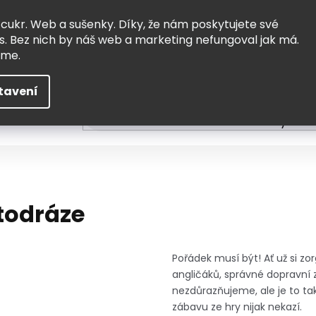
Vrácení a výměna
Doprava
 cukr. Web a sušenky. Díky, že nám poskytujete své
s. Bez nich by náš web a marketing nefungoval jak má.
eme.
tavení
HLEDAT
ní
Čtení
Tvoření a vzdělávání
Zabydlov
todráze
Pořádek musí být! Ať už si zo
angličáků, správné dopravní 
nezdůrazňujeme, ale je to ta
zábavu ze hry nijak nekazí.