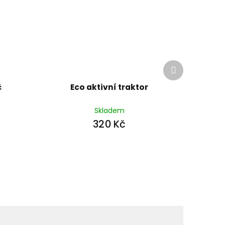
Další
produkt
č
Eco aktivní traktor
Skladem
320 Kč