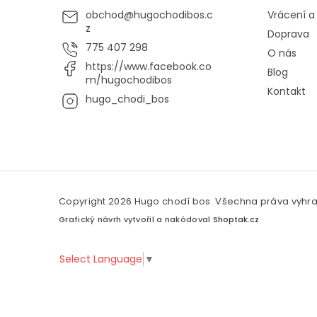
obchod
@
hugochodibos.c
Vrácení 
z
Doprava
775 407 298
O nás
https://www.facebook.co
Blog
m/hugochodibos
Kontakt
hugo_chodi_bos
Copyright 2026
Hugo chodí bos
. Všechna práva vyhr
Grafický návrh vytvořil a nakódoval
Shoptak.cz
Select Language
▼