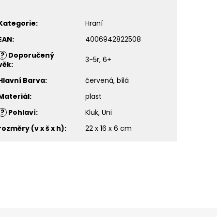
Kategorie
:
Hraní
EAN
:
4006942822508
?
Doporučený
3-5r, 6+
věk
:
Hlavní Barva
:
červená, bílá
Materiál
:
plast
?
Pohlaví
:
Kluk, Uni
rozměry (v x š x h)
:
22 x 16 x 6 cm