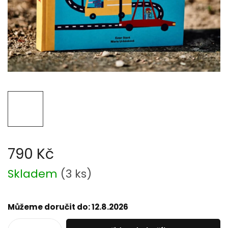
790 Kč
Měrná
Skladem
(
3 ks
)
cena:
Můžeme doručit do:
12.8.2026