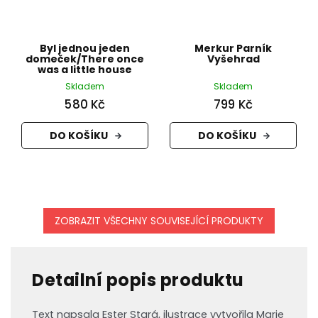
Byl jednou jeden
Merkur Parník
domeček/There once
Vyšehrad
was a little house
Skladem
Skladem
580 Kč
799 Kč
DO KOŠÍKU
DO KOŠÍKU
ZOBRAZIT VŠECHNY SOUVISEJÍCÍ PRODUKTY
Detailní popis produktu
Text napsala Ester Stará, ilustrace vytvořila Marie