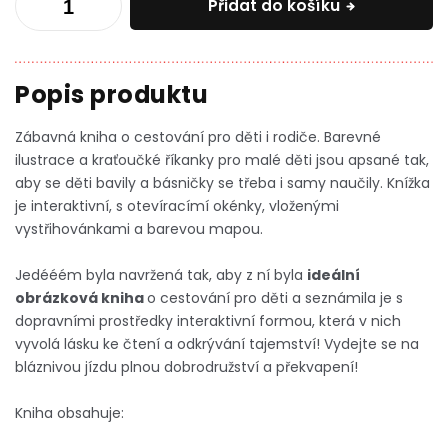
Přidat do košíku
Zábavná kniha o cestování pro děti i rodiče. Barevné
ilustrace a kraťoučké říkanky pro malé děti jsou apsané tak,
aby se děti bavily a básničky se třeba i samy naučily. Knížka
je interaktivní, s otevíracímí okénky, vloženými
vystřihovánkami a barevou mapou.
Jedééém byla navržená tak, aby z ní byla
ideální
obrázková kniha
o cestování pro děti a seznámila je s
dopravními prostředky interaktivní formou, která v nich
vyvolá lásku ke čtení a odkrývání tajemství! Vydejte se na
bláznivou jízdu plnou dobrodružství a překvapení!
Kniha obsahuje: