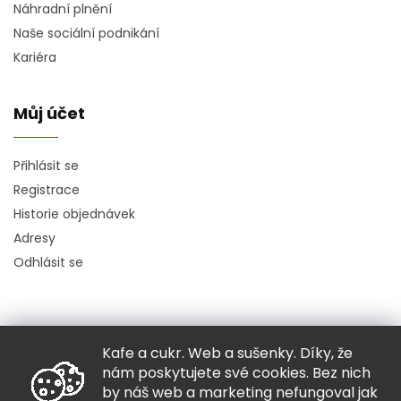
Náhradní plnění
Naše sociální podnikání
Kariéra
Můj účet
Přihlásit se
Registrace
Historie objednávek
Adresy
Odhlásit se
Kafe a cukr. Web a sušenky. Díky, že
Copyright 2026
Hugo chodí bos
. Všechna práva vyhrazena.
nám poskytujete své cookies. Bez nich
Grafický návrh vytvořil a nakódoval
Shoptak.cz
by náš web a marketing nefungoval jak