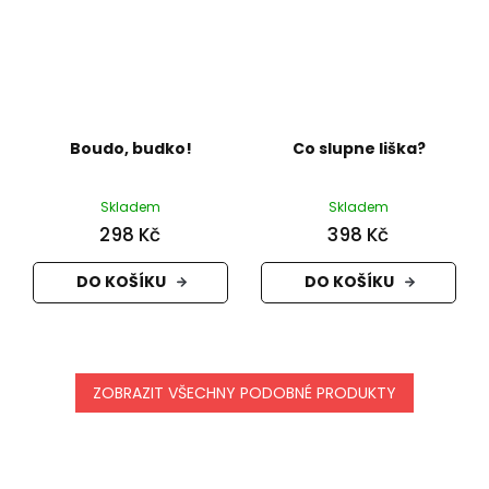
Boudo, budko!
Co slupne liška?
Skladem
Skladem
298 Kč
398 Kč
DO KOŠÍKU
DO KOŠÍKU
ZOBRAZIT VŠECHNY PODOBNÉ PRODUKTY
Z