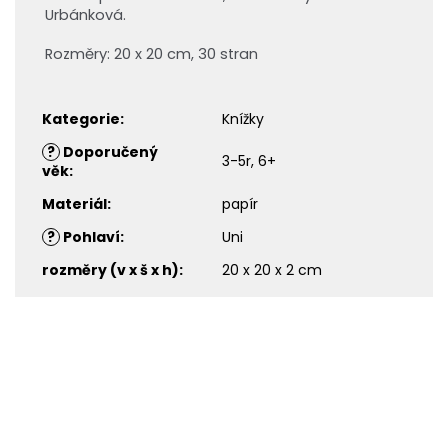
Urbánková.
Rozměry: 20 x 20 cm, 30 stran
Kategorie
:
Knížky
?
Doporučený
3-5r, 6+
věk
:
Materiál
:
papír
?
Pohlaví
:
Uni
rozměry (v x š x h)
:
20 x 20 x 2 cm