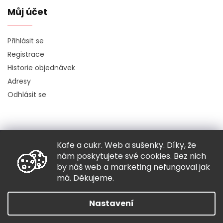
Můj účet
Přihlásit se
Registrace
Historie objednávek
Adresy
Odhlásit se
Kafe a cukr. Web a sušenky. Díky, že
Copyright 2026
Hugo chodí bos
. Všechna práva vyhrazena.
nám poskytujete své cookies. Bez nich
Grafický návrh vytvořil a nakódoval
Shoptak.cz
by náš web a marketing nefungoval jak
má. Děkujeme.
Vytvořil Shoptet
Nastavení