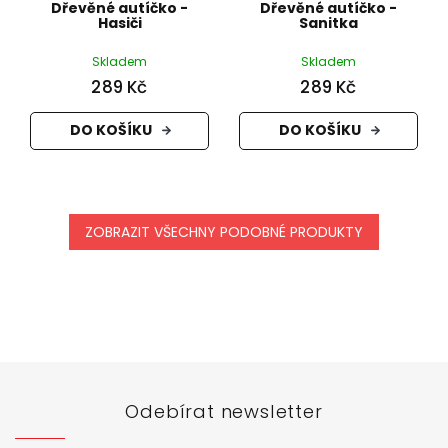
Dřevěné autíčko -
Dřevěné autíčko -
Hasiči
Sanitka
Skladem
Skladem
289 Kč
289 Kč
DO KOŠÍKU
DO KOŠÍKU
ZOBRAZIT VŠECHNY PODOBNÉ PRODUKTY
Z
á
p
a
t
Odebírat newsletter
í