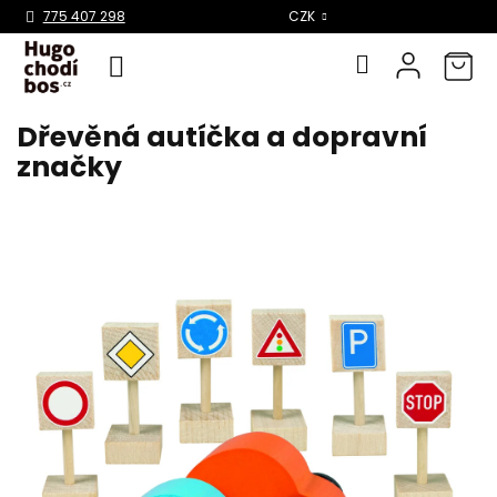
Select Language
▼
775 407 298
CZK
Dřevěná autíčka a dopravní
Přejít
na
značky
obsah