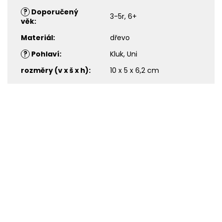
?
Doporučený
3-5r, 6+
věk
:
Materiál
:
dřevo
?
Pohlaví
:
Kluk, Uni
rozměry (v x š x h)
:
10 x 5 x 6,2 cm