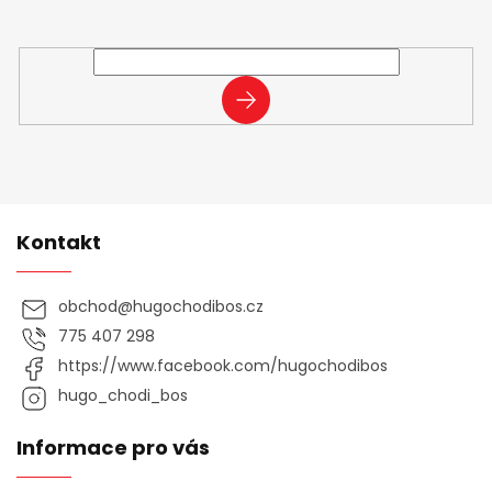
Vložte svůj e-mail a my vám budeme zasílat informace o
nových produktech na našem e-shopu.
PŘIHLÁSIT
SE
Kontakt
obchod
@
hugochodibos.cz
775 407 298
https://www.facebook.com/hugochodibos
hugo_chodi_bos
Informace pro vás