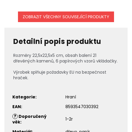
ZOBRAZIT VŠECHNY SOUVISEJÍCÍ PRODUKTY
Detailní popis produktu
Rozměry 22,5x22,5x5 cm, obsah balení
21
dřevěných kamenů, 6 papírových vzorů vkládačky.
Výrobek splňuje požadavky EU na bezpečnost
hraček.
Kategorie
:
Hraní
EAN
:
8593547030392
?
Doporučený
1-2r
věk
:
Materiál
:
dřevo, papír