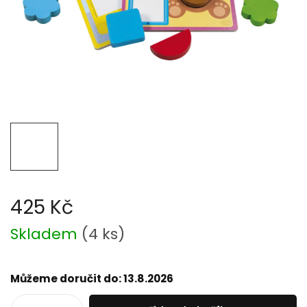
425 Kč
Měrná
Skladem
(
4 ks
)
cena:
Můžeme doručit do:
13.8.2026