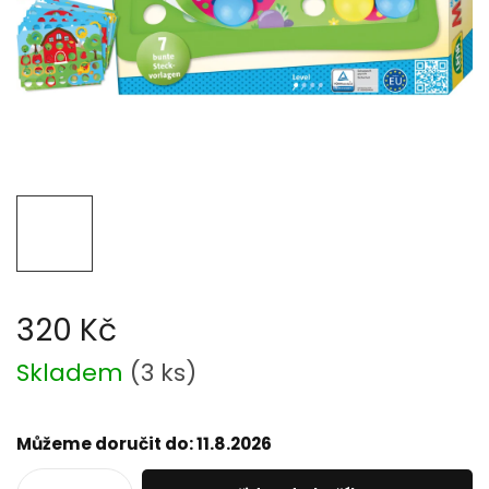
320 Kč
Měrná
Skladem
(
3 ks
)
cena:
Můžeme doručit do:
11.8.2026