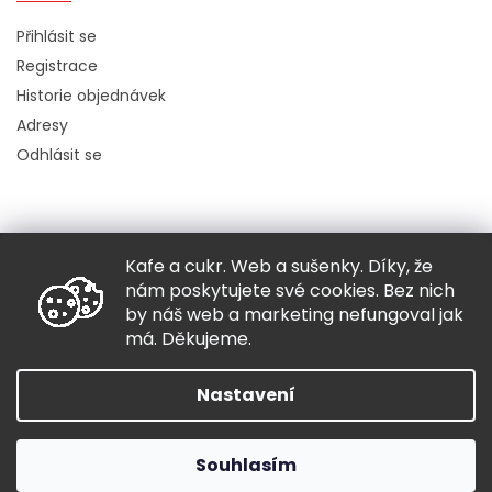
Přihlásit se
Registrace
Historie objednávek
Adresy
Odhlásit se
Kafe a cukr. Web a sušenky. Díky, že
Copyright 2026
Hugo chodí bos
. Všechna práva vyhrazena.
nám poskytujete své cookies. Bez nich
Grafický návrh vytvořil a nakódoval
Shoptak.cz
by náš web a marketing nefungoval jak
má. Děkujeme.
Vytvořil Shoptet
Nastavení
Souhlasím