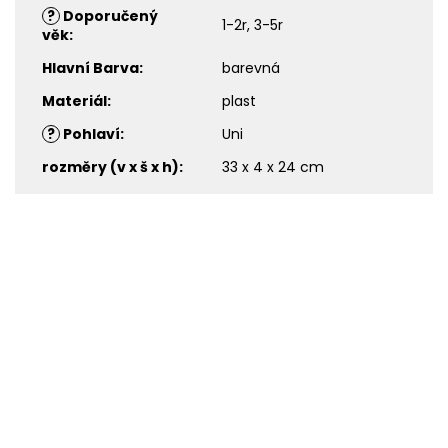
?
Doporučený
1-2r, 3-5r
věk
:
Hlavní Barva
:
barevná
Materiál
:
plast
?
Pohlaví
:
Uni
rozměry (v x š x h)
:
33 x 4 x 24 cm