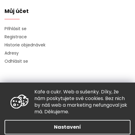
Můj účet
Přihlásit se
Registrace
Historie objednávek
Adresy
Odhlásit se
Kafe a cukr. Web a sušenky. Díky, že
Copyright 2026
Hugo chodí bos
. Všechna práva vyhrazena.
nám poskytujete své cookies. Bez nich
Grafický návrh vytvořil a nakódoval
Shoptak.cz
by náš web a marketing nefungoval jak
má. Děkujeme.
Vytvořil Shoptet
Nastavení