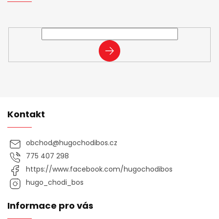
Vložte svůj e-mail a my vám budeme zasílat informace o
nových produktech na našem e-shopu.
PŘIHLÁSIT
SE
Kontakt
obchod
@
hugochodibos.cz
775 407 298
https://www.facebook.com/hugochodibos
hugo_chodi_bos
Informace pro vás