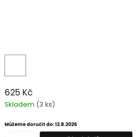
625 Kč
Měrná
Skladem
(
3 ks
)
cena:
Můžeme doručit do:
12.8.2026