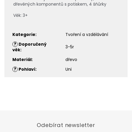
dřevěných komponentů s potiskem, 4 šňůrky
Věk: 3+
Kategorie
:
Tvoření a vzdělávání
?
Doporučený
3-5r
věk
:
Materiál
:
dřevo
?
Pohlaví
:
Uni
Z
á
p
a
t
Odebírat newsletter
í