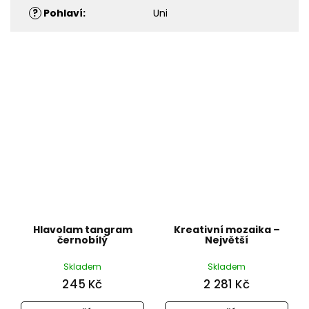
?
Pohlaví
:
Uni
Hlavolam tangram
Kreativní mozaika –
černobílý
Největší
Skladem
Skladem
245 Kč
2 281 Kč