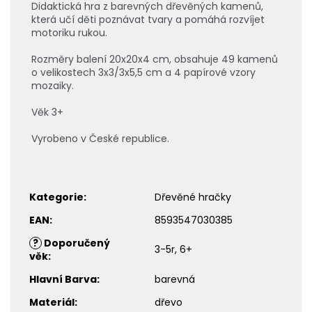
Didaktická hra z barevných dřevěných kamenů,
která učí děti poznávat tvary a pomáhá rozvíjet
motoriku rukou.
Rozměry balení 20x20x4 cm, obsahuje 49 kamenů
o velikostech 3x3/3x5,5 cm a 4 papírové vzory
mozaiky.
Věk 3+
Vyrobeno v České republice.
Kategorie
:
Dřevěné hračky
EAN
:
8593547030385
?
Doporučený
3-5r, 6+
věk
:
Hlavní Barva
:
barevná
Materiál
:
dřevo