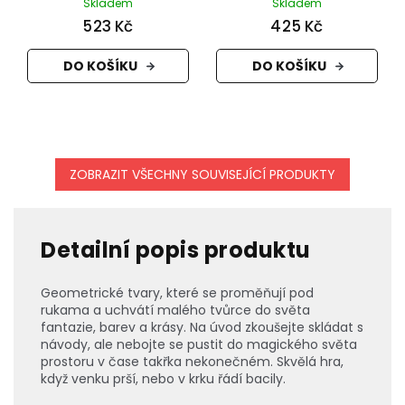
Skladem
Skladem
523 Kč
425 Kč
DO KOŠÍKU
DO KOŠÍKU
ZOBRAZIT VŠECHNY SOUVISEJÍCÍ PRODUKTY
Detailní popis produktu
Geometrické tvary, které se proměňují pod
rukama a uchvátí malého tvůrce do světa
fantazie, barev a krásy. Na úvod zkoušejte skládat s
návody, ale nebojte se pustit do magického světa
prostoru v čase takřka nekonečném. Skvělá hra,
když venku prší, nebo v krku řádí bacily.