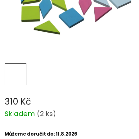
310 Kč
Měrná
Skladem
(
2 ks
)
cena:
Můžeme doručit do:
11.8.2026