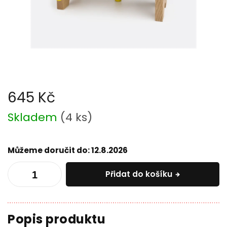
645 Kč
Měrná
Skladem
(
4 ks
)
cena:
Můžeme doručit do:
12.8.2026
Přidat do košíku