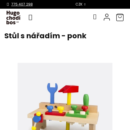
Select Language
▼
775 407 298
CZK
Stůl s nářadím - ponk
Přejít
na
obsah