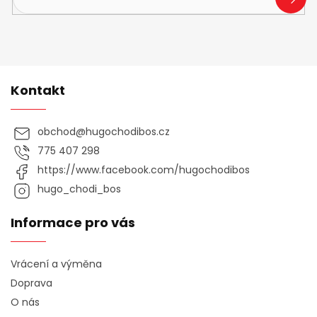
SE
Kontakt
obchod
@
hugochodibos.cz
775 407 298
https://www.facebook.com/hugochodibos
hugo_chodi_bos
Informace pro vás
Vrácení a výměna
Doprava
O nás