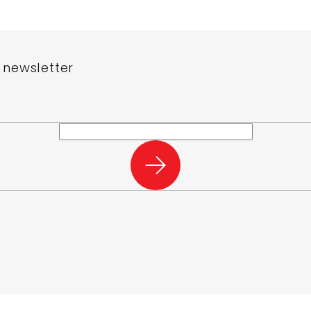
 newsletter
e-mail a my vám budeme zasílat informace o nových produktech na n
PŘIHLÁSIT
SE