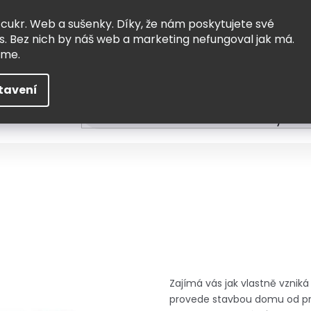
Vrácení a výměna
Doprava
 cukr. Web a sušenky. Díky, že nám poskytujete své
s. Bez nich by náš web a marketing nefungoval jak má.
eme.
tavení
HLEDAT
ní
Čtení
Tvoření a vzdělávání
Zabydlov
Zajímá vás jak vlastně vznik
provede stavbou domu od prvn