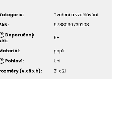
Kategorie
:
Tvoření a vzdělávání
EAN
:
9788090739208
?
Doporučený
6+
věk
:
Materiál
:
papír
?
Pohlaví
:
Uni
rozměry (v x š x h)
:
21 x 21