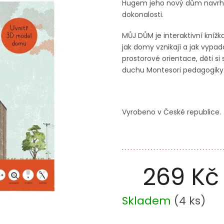
Hugem jeho nový dům navrhne
dokonalosti.
MŮJ DŮM je interaktivní knížka 
jak domy vznikají a jak vypad
prostorové orientace, děti si
duchu Montesori pedagogiky
Vyrobeno v České republice.
269 Kč
Měrná
Skladem
(
4 ks
)
cena: