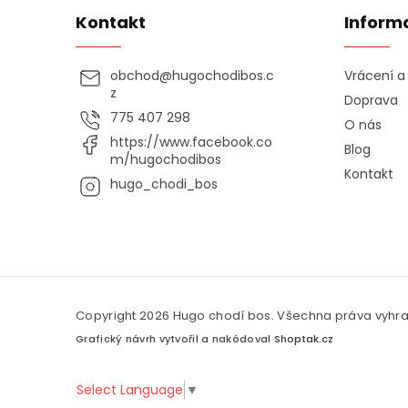
Kontakt
Inform
obchod
@
hugochodibos.c
Vrácení 
z
Doprava
775 407 298
O nás
https://www.facebook.co
Blog
m/hugochodibos
Kontakt
hugo_chodi_bos
Copyright 2026
Hugo chodí bos
. Všechna práva vyhr
Grafický návrh vytvořil a nakódoval
Shoptak.cz
Select Language
▼