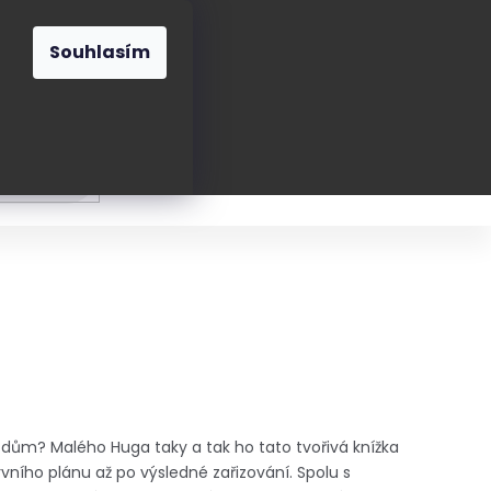
O nás
Blog
Kontakt
CZK
Souhlasím
Prázdný
košík
ání
Oblékání
Obouvání
Poukázky a přán
á dům? Malého Huga taky a tak ho tato tvořivá knížka
ího plánu až po výsledné zařizování. Spolu s