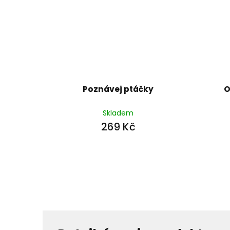
Poznávej ptáčky
O
Skladem
269 Kč