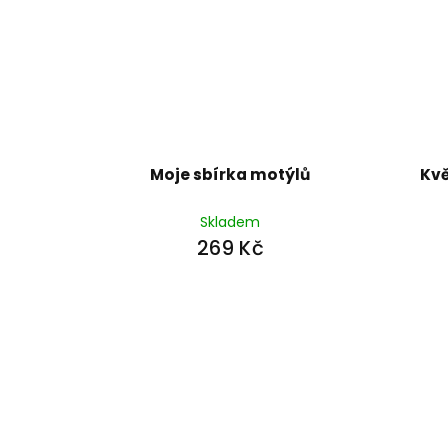
Moje sbírka motýlů
Kvě
Skladem
269 Kč
Z
á