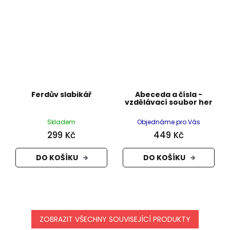
Ferdův slabikář
Abeceda a čísla -
vzdělávací soubor her
Skladem
Objednáme pro Vás
299 Kč
449 Kč
DO KOŠÍKU
DO KOŠÍKU
ZOBRAZIT VŠECHNY SOUVISEJÍCÍ PRODUKTY