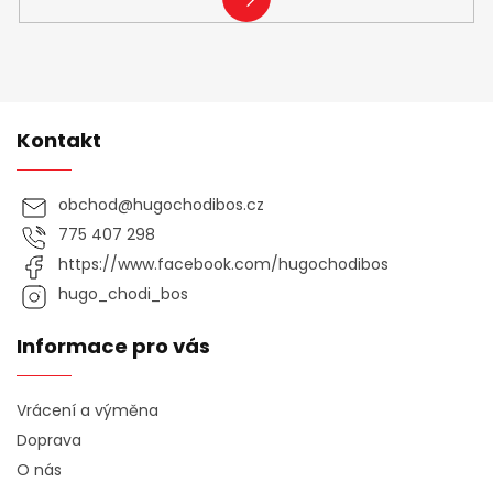
SE
Kontakt
obchod
@
hugochodibos.cz
775 407 298
https://www.facebook.com/hugochodibos
hugo_chodi_bos
Informace pro vás
Vrácení a výměna
Doprava
O nás