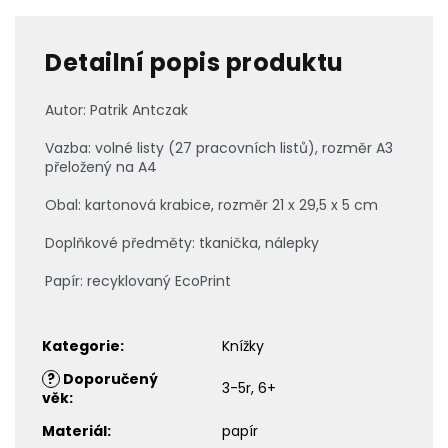
Detailní popis produktu
Autor:
Patrik Antczak
Vazba: volné listy (
27 pracovních listů), rozměr A3
přeložený na A4
Obal: kartonová krabice, rozměr 21 x 29,5 x 5 cm
Doplňkové předměty: tkanička, nálepky
Papír: recyklovaný EcoPrint
Kategorie
:
Knížky
?
Doporučený
3-5r, 6+
věk
:
Materiál
:
papír