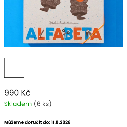
990 Kč
Měrná
Skladem
(
6 ks
)
cena:
Můžeme doručit do:
11.8.2026