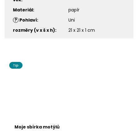
Materiál
:
papír
?
Pohlaví
:
Uni
rozměry (v x š x h)
:
21 x 21 x 1 cm
Tip
Moje sbírka motýlů