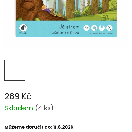
269 Kč
Měrná
Skladem
(
4 ks
)
cena:
Můžeme doručit do:
11.8.2026