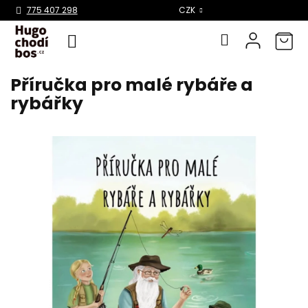
Select Language
▼
775 407 298
CZK
Příručka pro malé rybáře a
Přejít
na
rybářky
obsah