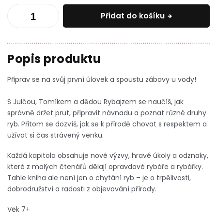
Přidat do košíku
Připrav se na svůj první úlovek a spoustu zábavy u vody!
S Julčou, Tomíkem a dědou Rybajzem se naučíš, jak
správně držet prut, připravit návnadu a poznat různé druhy
ryb. Přitom se dozvíš, jak se k přírodě chovat s respektem a
užívat si čas strávený venku.
Každá kapitola obsahuje nové výzvy, hravé úkoly a odznaky,
které z malých čtenářů dělají opravdové rybáře a rybářky.
Tahle kniha ale není jen o chytání ryb – je o trpělivosti,
dobrodružství a radosti z objevování přírody.
Věk 7+