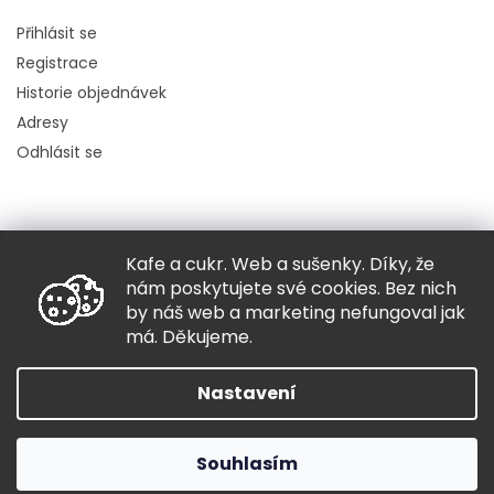
Přihlásit se
Registrace
Historie objednávek
Adresy
Odhlásit se
Kafe a cukr. Web a sušenky. Díky, že
Copyright 2026
Hugo chodí bos
. Všechna práva vyhrazena.
nám poskytujete své cookies. Bez nich
Grafický návrh vytvořil a nakódoval
Shoptak.cz
by náš web a marketing nefungoval jak
má. Děkujeme.
Vytvořil Shoptet
Nastavení
Souhlasím