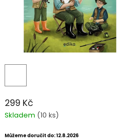
299 Kč
Měrná
Skladem
(
10 ks
)
cena:
Můžeme doručit do:
12.8.2026