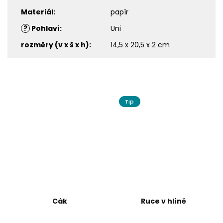
Materiál
:
papír
?
Pohlaví
:
Uni
rozměry (v x š x h)
:
14,5 x 20,5 x 2 cm
Tip
Cák
Ruce v hlíně