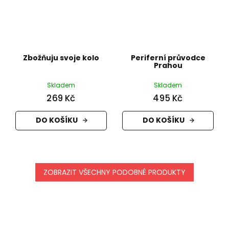
Zbožňuju svoje kolo
Periferní průvodce
Prahou
Skladem
Skladem
269 Kč
495 Kč
DO KOŠÍKU
DO KOŠÍKU
ZOBRAZIT VŠECHNY PODOBNÉ PRODUKTY
Z
á