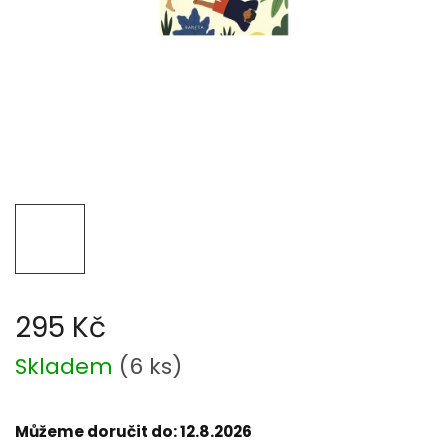
295 Kč
Měrná
Skladem
(
6 ks
)
cena:
Můžeme doručit do:
12.8.2026