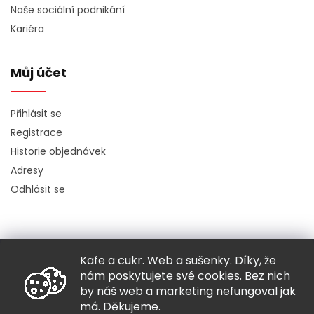
Naše sociální podnikání
Kariéra
Můj účet
Přihlásit se
Registrace
Historie objednávek
Adresy
Odhlásit se
Kafe a cukr. Web a sušenky. Díky, že
Copyright 2026
Hugo chodí bos
. Všechna práva vyhrazena.
nám poskytujete své cookies. Bez nich
Grafický návrh vytvořil a nakódoval
Shoptak.cz
by náš web a marketing nefungoval jak
má. Děkujeme.