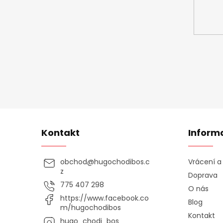
Kontakt
Inform
obchod
@
hugochodibos.c
Vrácení 
z
Doprava
775 407 298
O nás
https://www.facebook.co
Blog
m/hugochodibos
Kontakt
hugo_chodi_bos