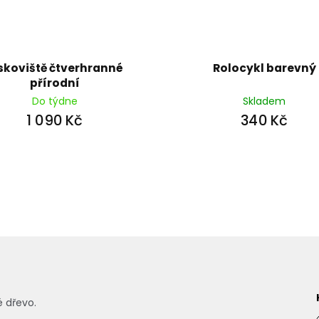
skoviště čtverhranné
Rolocykl barevný
přírodní
Do týdne
Skladem
1 090 Kč
340 Kč
 dřevo.