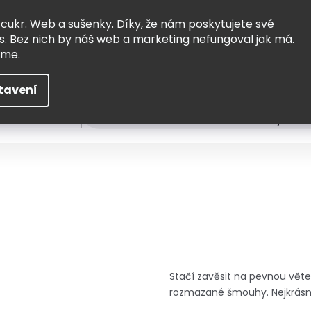
Vrácení a výměna
Doprava
 cukr. Web a sušenky. Díky, že nám poskytujete své
s. Bez nich by náš web a marketing nefungoval jak má.
eme.
tavení
HLEDAT
ní
Čtení
Tvoření a vzdělávání
Zabydlov
Stačí zavěsit na pevnou věte
rozmazané šmouhy. Nejkrásně