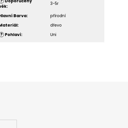
?
Doporučený
3-5r
věk
:
Hlavní Barva
:
přírodní
Materiál
:
dřevo
?
Pohlaví
:
Uni
ašem e-shopu.