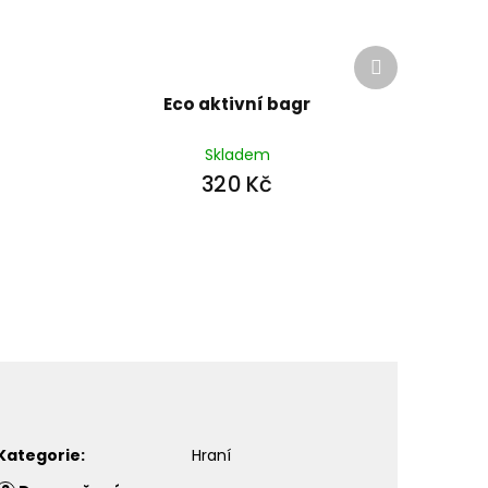
Další
produkt
Eco aktivní bagr
Skladem
320 Kč
Kategorie
:
Hraní