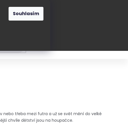
O nás
Blog
Kontakt
CZK
Souhlasím
Prázdný
košík
ání
Oblékání
Obouvání
Poukázky a přán
v nebo třeba mezi futra a už se svět mění do velké
jší chvíle dětství jsou na houpačce.