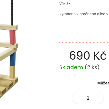
Věk 3+
Vyrobeno v chráněné dílně v
690 Kč
Měrná
Skladem
(
2 ks
)
cena:
Můžem