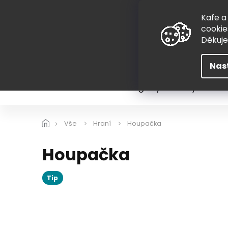
Přejít
775 407 298
na
Kafe a
obsah
cookie
Děkuj
Nas
Léto
Škola
Hugovy kousky
Hra
Vše
Hraní
Houpačka
Houpačka
Tip