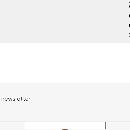
 newsletter
e-mail a my vám budeme zasílat informace o nových produktech na n