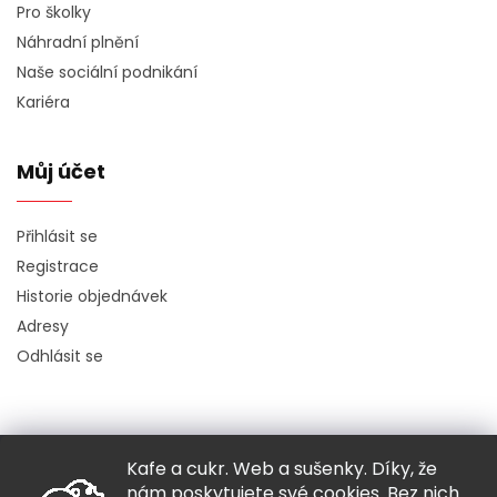
Pro školky
Náhradní plnění
Naše sociální podnikání
Kariéra
Můj účet
Přihlásit se
Registrace
Historie objednávek
Adresy
Odhlásit se
Kafe a cukr. Web a sušenky. Díky, že
Copyright 2026
Hugo chodí bos
. Všechna práva vyhrazena.
nám poskytujete své cookies. Bez nich