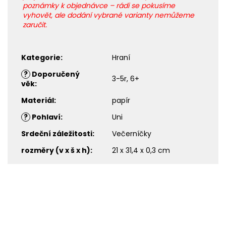
poznámky k objednávce – rádi se pokusíme
vyhovět, ale dodání vybrané varianty nemůžeme
zaručit.
Kategorie
:
Hraní
?
Doporučený
3-5r, 6+
věk
:
Materiál
:
papír
?
Pohlaví
:
Uni
Srdeční záležitosti
:
Večerníčky
rozměry (v x š x h)
:
21 x 31,4 x 0,3 cm