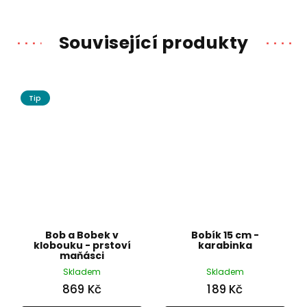
Související produkty
Tip
Bob a Bobek v
Bobík 15 cm -
klobouku - prstoví
karabinka
maňásci
Skladem
Skladem
869 Kč
189 Kč