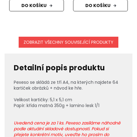
DO KOŠÍKU
DO KOŠÍKU
ZOBRAZIT VŠECHNY SOUVISEJÍCÍ PRODUKTY
Detailní popis produktu
Pexeso se skládá ze tří A4, na kterých najdete 64
kartiček obrázků + návod ke hře.
Velikost kartičky: 5,1 x 5,1 cm
Papír: křída matná 350g + lamino lesk 1/1
Uvedená cena je za 1 ks. Pexeso zasíláme náhodně
podle aktuální skladové dostupnosti. Pokud si
přejete konkrétní motiv, uveďte ho prosím do