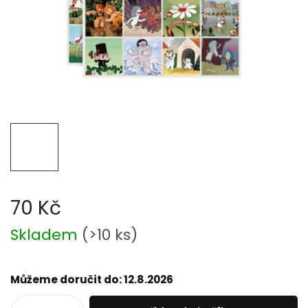
70 Kč
Měrná
Skladem
(
>10 ks
)
cena:
Můžeme doručit do:
12.8.2026