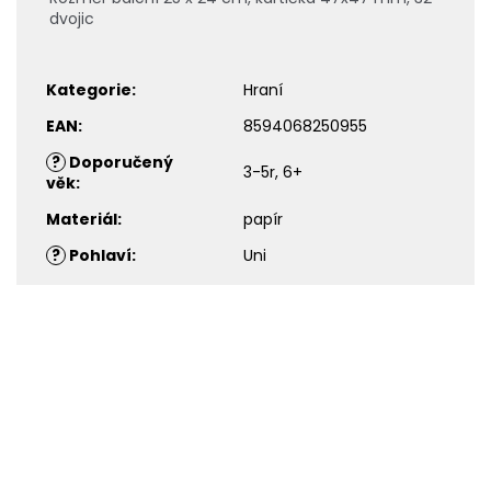
dvojic
Kategorie
:
Hraní
EAN
:
8594068250955
?
Doporučený
3-5r, 6+
věk
:
Materiál
:
papír
?
Pohlaví
:
Uni