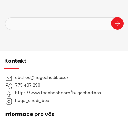
Vložte svůj e-mail a my vám budeme zasílat informace o
nových produktech na našem e-shopu.
PŘIHL
SE
Kontakt
obchod
@
hugochodibos.cz
775 407 298
https://www.facebook.com/hugochodibos
hugo_chodi_bos
Informace pro vás