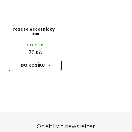
Pexeso Večerníčky -
mix
Skladem
70 Kč
DO KOŠÍKU
Z
á
p
a
t
Odebírat newsletter
í