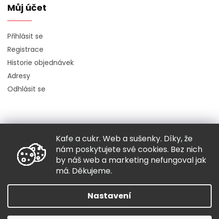
Můj účet
Přihlásit se
Registrace
Historie objednávek
Adresy
Odhlásit se
Kafe a cukr. Web a sušenky. Díky, že
Copyright 2026
Hugo chodí bos
. Všechna práva vyhrazena.
nám poskytujete své cookies. Bez nich
Grafický návrh vytvořil a nakódoval
Shoptak.cz
by náš web a marketing nefungoval jak
má. Děkujeme.
Vytvořil Shoptet
Nastavení