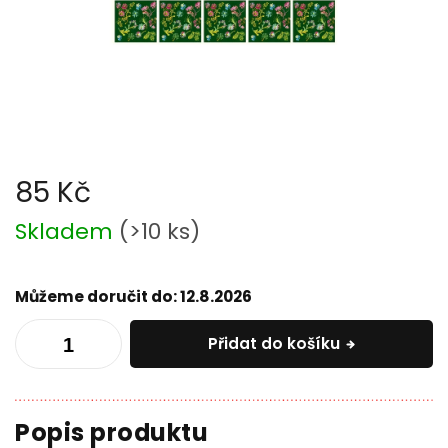
85 Kč
Měrná
Skladem
(
>10 ks
)
cena:
Můžeme doručit do:
12.8.2026
Přidat do košíku