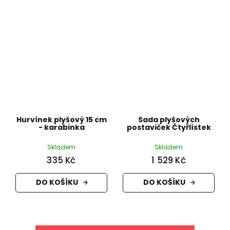
Hurvínek plyšový 15 cm
Sada plyšových
- karabinka
postaviček Čtyřlístek
Skladem
Skladem
335 Kč
1 529 Kč
DO KOŠÍKU
DO KOŠÍKU