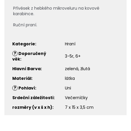
Přívěsek z hebkého mikroveluru na kovové
karabince.
Ruční praní.
Kategorie
:
Hraní
?
Doporučený
3-5r, 6+
věk
:
Hlavní Barva
:
zelená, žlutá
Materiál
:
látka
?
Pohlaví
:
Uni
Srdeční záležitosti
:
Večerníčky
rozměry (v x š x h)
:
7 x 15 x 3,5 cm