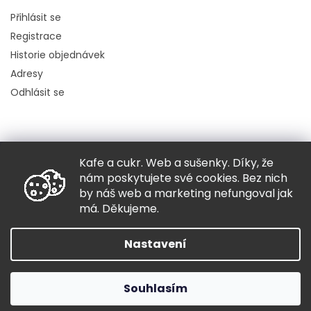
Přihlásit se
Registrace
Historie objednávek
Adresy
Odhlásit se
Kafe a cukr. Web a sušenky. Díky, že
Copyright 2026
Hugo chodí bos
. Všechna práva vyhrazena.
nám poskytujete své cookies. Bez nich
Grafický návrh vytvořil a nakódoval
Shoptak.cz
by náš web a marketing nefungoval jak
má. Děkujeme.
Vytvořil Shoptet
Nastavení
Souhlasím