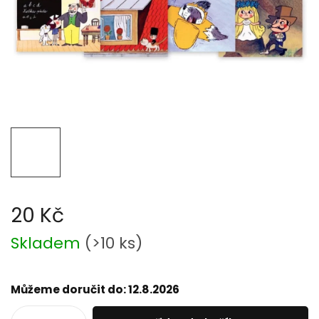
20 Kč
Měrná
Skladem
(
>10 ks
)
cena:
Můžeme doručit do:
12.8.2026