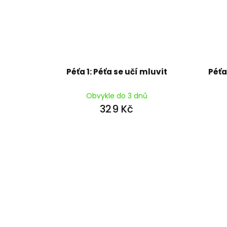
Péťa 1: Péťa se učí mluvit
Péťa
Obvykle do 3 dnů
329 Kč
Z
á
p