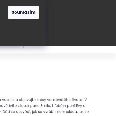
O nás
Blog
Kontakt
CZK
Souhlasím
Prázdný
košík
ání
Oblékání
Obouvání
Poukázky a přán
 vesnici a objevujte krásy venkovského života! V
avštívíte statek pana Emila, hřebčín paní Evy a
 Děti se dozvědí, jak se vyrábí marmeláda, jak se