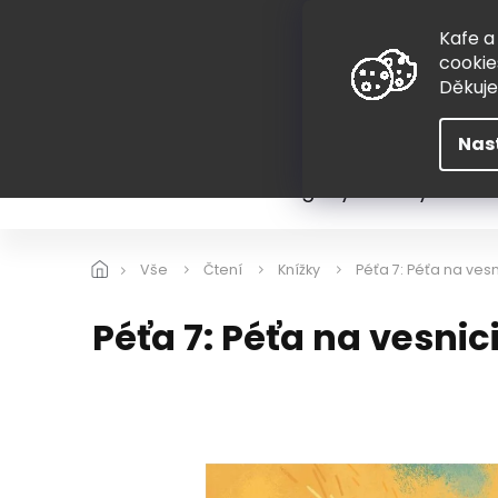
Přejít
775 407 298
na
Kafe a
obsah
cookie
Děkuj
Nas
Léto
Škola
Hugovy kousky
Hra
Vše
Čtení
Knížky
Péťa 7: Péťa na vesn
Péťa 7: Péťa na vesnic