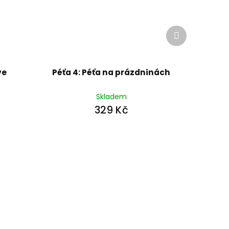
Další
produkt
ve
Péťa 4: Péťa na prázdninách
Skladem
329 Kč