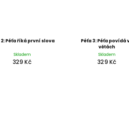
 2: Péťa říká první slova
Péťa 3: Péťa povídá 
větách
Skladem
Skladem
329 Kč
329 Kč