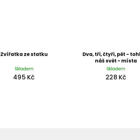
Zvířatka ze statku
Dva, tři, čtyři, pět - toh
náš svět - místa
Skladem
Skladem
495 Kč
228 Kč