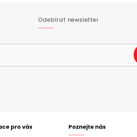
Odebírat newsletter
e-mail a my vám budeme zasílat informace o nových produktech na n
ace pro vás
Poznejte nás