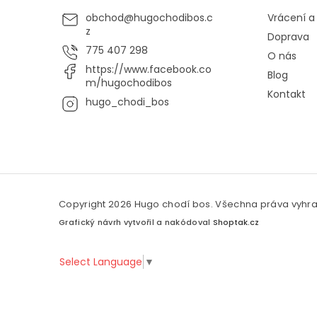
obchod
@
hugochodibos.c
Vrácení 
z
Doprava
775 407 298
O nás
https://www.facebook.co
Blog
m/hugochodibos
Kontakt
hugo_chodi_bos
Copyright 2026
Hugo chodí bos
. Všechna práva vyhr
Grafický návrh vytvořil a nakódoval
Shoptak.cz
Select Language
▼