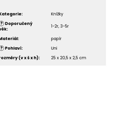
Kategorie
:
Knížky
?
Doporučený
1-2r, 3-5r
věk
:
Materiál
:
papír
?
Pohlaví
:
Uni
rozměry (v x š x h)
:
25 x 20,5 x 2,5 cm