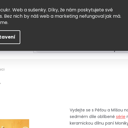
Vrácení a výměna
Doprava
 cukr. Web a sušenky. Díky, že nám poskytujete své
s. Bez nich by náš web a marketing nefungoval jak má.
eme.
tavení
HLEDAT
ní
Čtení
Tvoření a vzdělávání
Zabydlov
ici
i
Vydejte se s Péťou a Míšou na
sedmém díle oblíbené
série
n
keramickou dílnu paní Moniky.