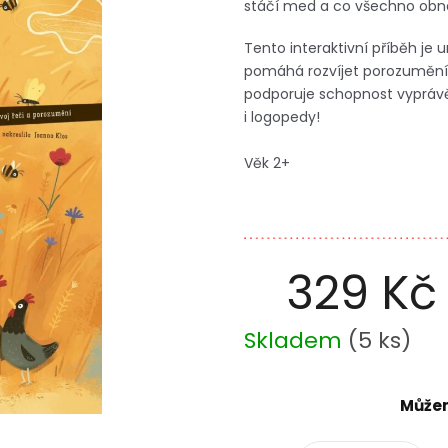
stáčí med a co všechno obnáš
Tento interaktivní příběh je
pomáhá rozvíjet porozumění ř
podporuje schopnost vyprávět 
i logopedy!
Věk 2+
329 Kč
Měrná
Skladem
(
5 ks
)
cena:
Můžem