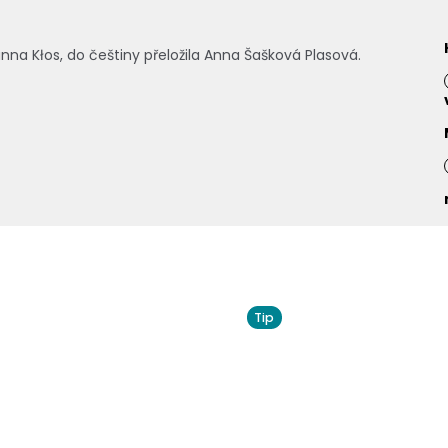
anna K
ł
os, do češtiny přeložila Anna Šašková Plasová.
Tip