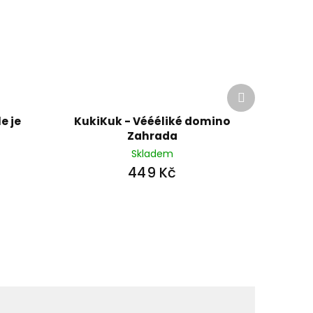
Další
produkt
le je
KukiKuk - Véééliké domino
Zahrada
Skladem
449 Kč