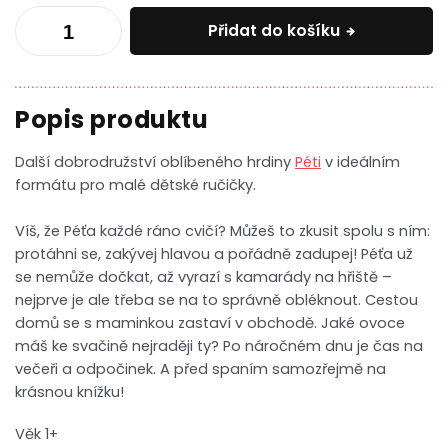
Přidat do košíku
Další dobrodružství oblíbeného hrdiny
Péti
v ideálním
formátu pro malé dětské ručičky.
Víš, že Péťa každé ráno cvičí? Můžeš to zkusit spolu s ním:
protáhni se, zakývej hlavou a pořádně zadupej! Péťa už
se nemůže dočkat, až vyrazí s kamarády na hřiště –
nejprve je ale třeba se na to správně obléknout. Cestou
domů se s maminkou zastaví v obchodě. Jaké ovoce
máš ke svačině nejraději ty? Po náročném dnu je čas na
večeři a odpočinek. A před spaním samozřejmě na
krásnou knížku!
Věk 1+