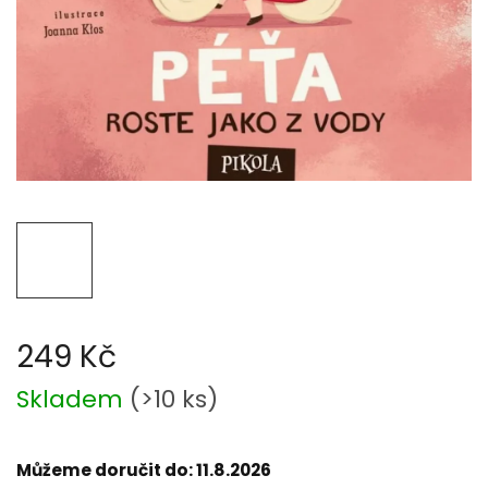
249 Kč
Měrná
Skladem
(
>10 ks
)
cena:
Můžeme doručit do:
11.8.2026