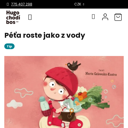
Select Language
▼
775 407 298
CZK
Péťa roste jako z vody
Přejít
na
obsah
Tip