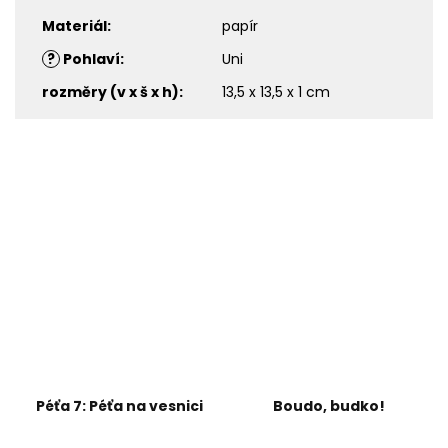
Materiál
:
papír
?
Pohlaví
:
Uni
rozměry (v x š x h)
:
13,5 x 13,5 x 1 cm
Péťa 7: Péťa na vesnici
Boudo, budko!