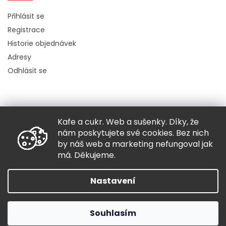
Přihlásit se
Registrace
Historie objednávek
Adresy
Odhlásit se
Kafe a cukr. Web a sušenky. Díky, že
Copyright 2026
Hugo chodí bos
. Všechna práva vyhrazena.
nám poskytujete své cookies. Bez nich
Grafický návrh vytvořil a nakódoval
Shoptak.cz
by náš web a marketing nefungoval jak
má. Děkujeme.
Vytvořil Shoptet
Nastavení
Souhlasím