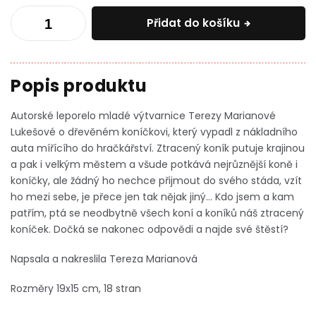
Přidat do košíku
Autorské leporelo mladé výtvarnice Terezy Marianové
Lukešové o dřevěném koníčkovi, který vypadl z nákladního
auta mířícího do hračkářství. Ztracený koník putuje krajinou
a pak i velkým městem a všude potkává nejrůznější koně i
koníčky, ale žádný ho nechce přijmout do svého stáda, vzít
ho mezi sebe, je přece jen tak nějak jiný… Kdo jsem a kam
patřím, ptá se neodbytně všech koní a koníků náš ztracený
koníček. Dočká se nakonec odpovědi a najde své štěstí?
Napsala a nakreslila Tereza Marianová
Rozměry 19x15 cm, 18 stran