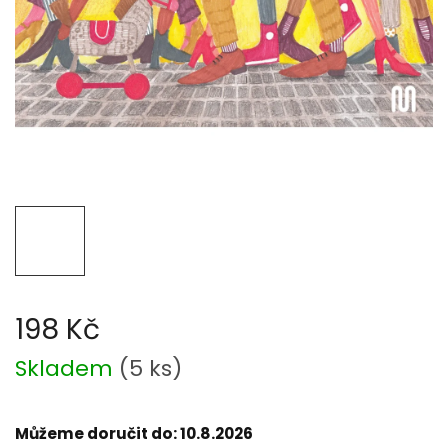
198 Kč
Měrná
Skladem
(
5 ks
)
cena:
Můžeme doručit do:
10.8.2026