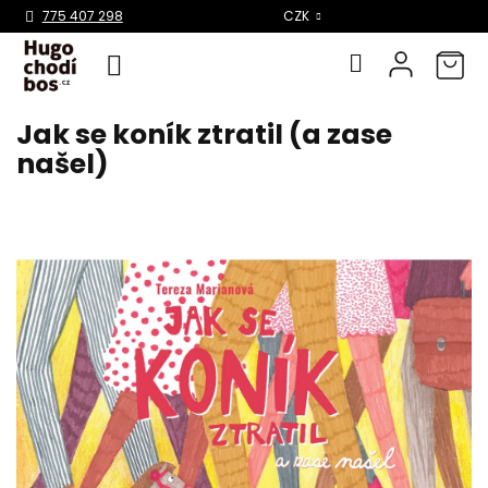
Select Language
▼
775 407 298
CZK
Jak se koník ztratil (a zase
Přejít
na
našel)
obsah