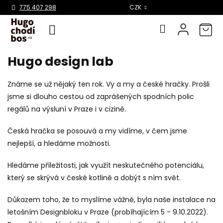
Select Language
▼
775 407 298
CZK
Hugo design lab
Přejít
na
obsah
Známe se už nějaký ten rok. Vy a my a české hračky. Prošli
jsme si dlouho cestou od zaprášených spodních polic
regálů na výsluní v Praze i v cizině.
Česká hračka se posouvá a my vidíme, v čem jsme
nejlepší, a hledáme možnosti.
Hledáme příležitosti, jak využít neskutečného potenciálu,
který se skrývá v české kotlině a dobýt s ním svět.
Důkazem toho, že to myslíme vážně, byla naše instalace na
letošním Designbloku v Praze (probíhajícím 5 - 9.10.2022).