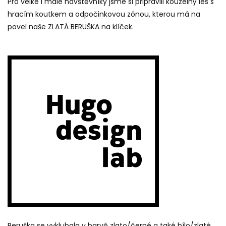
Pro velké i malé návštěvníky jsme si připravili kouzelný les s
hracím koutkem a odpočinkovou zónou, kterou má na
povel naše ZLATÁ BERUŠKA na klíček.
Beruška se vyklubala v barvě zlato/černé a také bílo/zlaté.