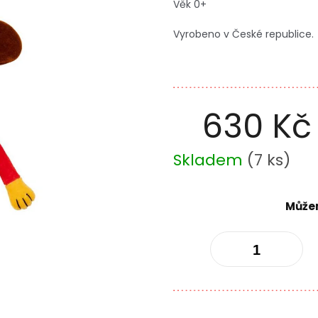
Věk 0+
Vyrobeno v České republice.
630 Kč
Měrná
Skladem
(
7 ks
)
cena:
Můžem