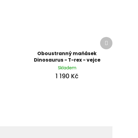
Další
produkt
Oboustranný maňásek
Dinosaurus - T-rex - vejce
Skladem
1 190 Kč