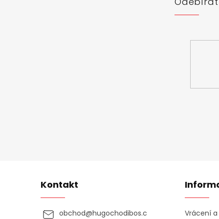
Odebírat
Vložte svůj 
Kontakt
Inform
obchod
@
hugochodibos.c
Vrácení 