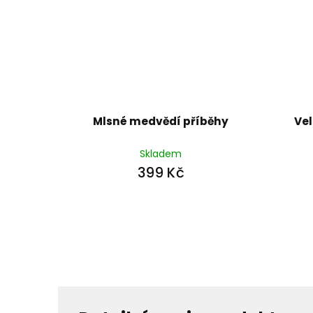
Mlsné medvědí příběhy
Ve
Skladem
399 Kč