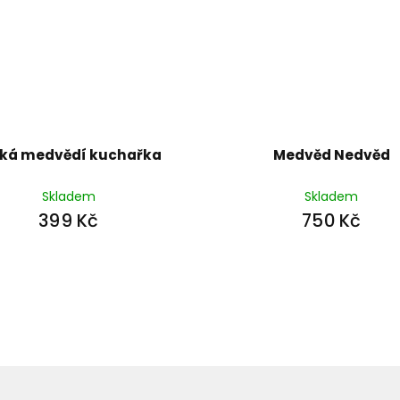
lká medvědí kuchařka
Medvěd Nedvěd
Skladem
Skladem
399 Kč
750 Kč