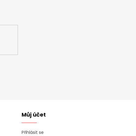
ašem e-shopu.
Můj účet
Přihlásit se