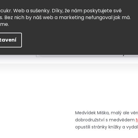
Vrácení a výměna
Doprava
 cukr. Web a sušenky. Díky, že nám poskytujete své
s. Bez nich by náš web a marketing nefungoval jak má.
eme.
tavení
HLEDAT
ní
Čtení
Tvoření a vzdělávání
Zabydlov
Medvídek Miška, malý ale věr
dobrodružství s medvědem
opustili stránky knížky a vyda