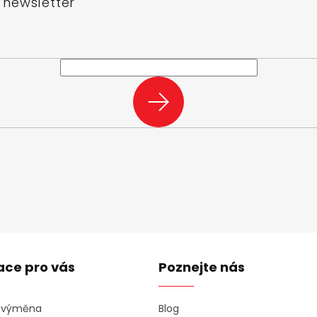
 newsletter
e-mail a my vám budeme zasílat informace o nových produktech na n
PŘIHLÁSIT
SE
ace pro vás
Poznejte nás
a výměna
Blog