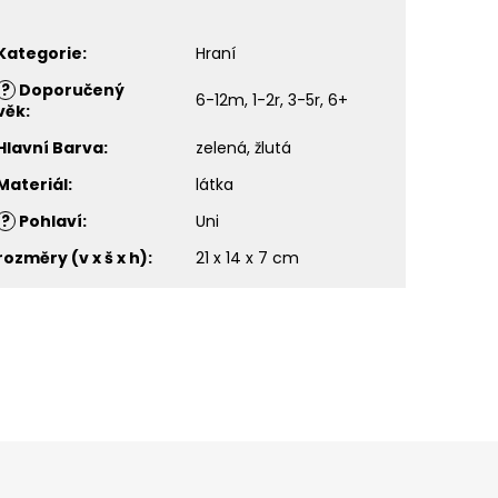
Kategorie
:
Hraní
?
Doporučený
6-12m, 1-2r, 3-5r, 6+
věk
:
Hlavní Barva
:
zelená, žlutá
Materiál
:
látka
?
Pohlaví
:
Uni
rozměry (v x š x h)
:
21 x 14 x 7 cm