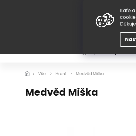
Přejít
775 407 298
na
Kafe a
obsah
cookie
Děkuj
Nas
Léto
Škola
Hugovy kousky
Hra
Vše
Hraní
Medvěd Miška
Medvěd Miška