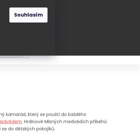
O nás
Blog
Kontakt
CZK
Souhlasím
Prázdný
košík
ání
Oblékání
Obouvání
Poukázky a přán
ný kamarád, který se pouští do každého
Nedvědem
. Hrdinové Mlsných medvědích příběhů
li se do dětských pokojíků.