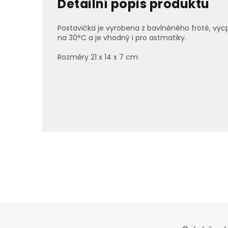
Detailní popis produktu
Postavička je vyrobena z bavlněného froté, vyc
na 30°C a je vhodný i pro astmatiky.
Rozměry 21 x 14 x 7 cm
Z
á
p
a
t
í